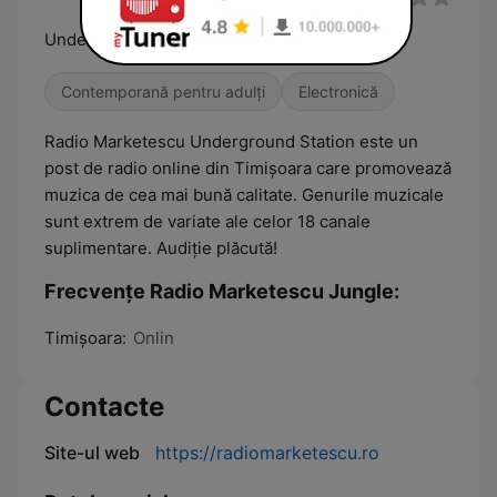
Underground Station
Contemporană pentru adulți
Electronică
Radio Marketescu Underground Station este un
post de radio online din Timișoara care promovează
muzica de cea mai bună calitate. Genurile muzicale
sunt extrem de variate ale celor 18 canale
suplimentare. Audiție plăcută!
Frecvențe Radio Marketescu Jungle:
Timişoara:
Onlin
Contacte
Site-ul web
https://radiomarketescu.ro