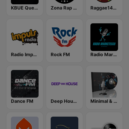
KBUE Que Buena 105.5 / 94.3 FM (US Only)
Zona Rap - Radio Hip Hop
Raggae141.com
Radio Impuls 101.5 FM
Rock FM
Radio Marketescu Minimal
Dance FM
Deep House Radio
Minimal & Deep-tech on MixLive.ie