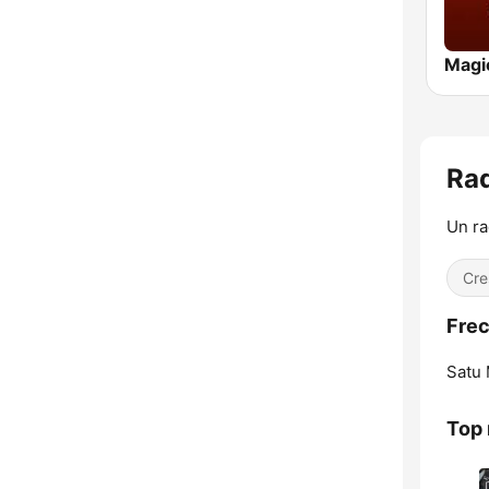
Magi
Rad
Un rad
Cre
Frec
Satu 
Top 