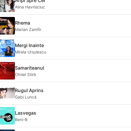
Aripi Spre Cer
Alina Havrisciuc
Rhema
Marian Zamfir
Mergi Inainte
Mirela Ursulescu
Samariteanul
Otniel Stirb
Rugul Aprins
Gabi Luncă
Lasvegas
Beni-B