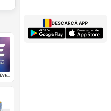
DESCARCĂ APP
Radio Vocea Evangheliei Timişoara