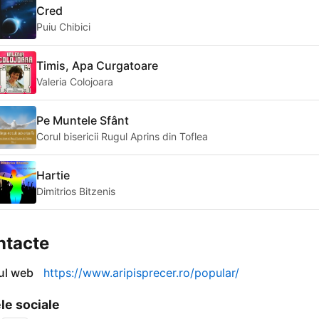
Cred
Puiu Chibici
Timis, Apa Curgatoare
Valeria Colojoara
Pe Muntele Sfânt
Corul bisericii Rugul Aprins din Toflea
Hartie
Dimitrios Bitzenis
ntacte
-ul web
https://www.aripisprecer.ro/popular/
le sociale