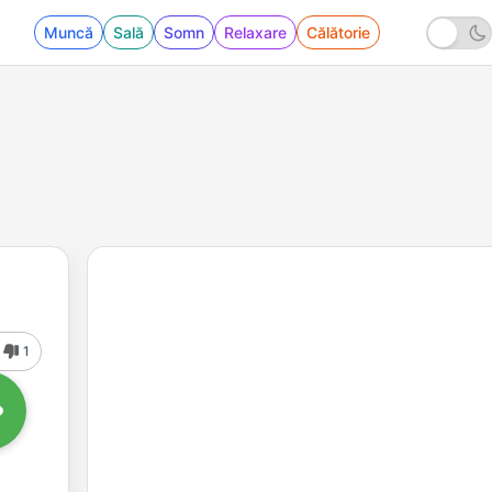
Muncă
Sală
Somn
Relaxare
Călătorie
1