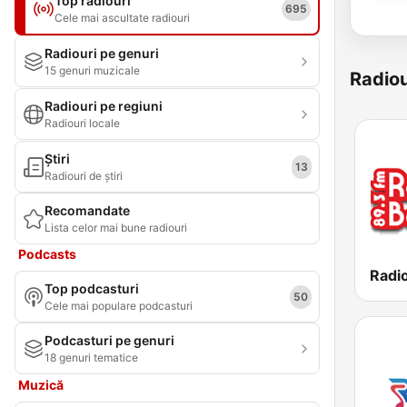
Top radiouri
695
Cele mai ascultate radiouri
Radiouri pe genuri
15 genuri muzicale
Radiou
Radiouri pe regiuni
Radiouri locale
Știri
13
Radiouri de știri
Recomandate
Lista celor mai bune radiouri
Podcasts
Radi
Top podcasturi
50
Cele mai populare podcasturi
Podcasturi pe genuri
18 genuri tematice
Muzică