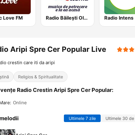
c Love FM
Radio Băilești Oltenia
io Aripi Spre Cer Popular Live
io crestin care iti da aripi
ștină
Religios & Spiritualitate
vențe Radio Crestin Aripi Spre Cer Popular:
Mare:
Online
melodii
Ultimele 7 zile
Ultimele 30 de 