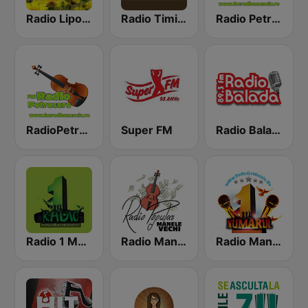
Radio Lipova
Radio TimiBanat Populara
Radio Petrecere Romania
RadioPetrecere.Net
Super FM
Radio Balada
Radio 1 Manele
Radio Manele Vechi Romania
Radio Manele