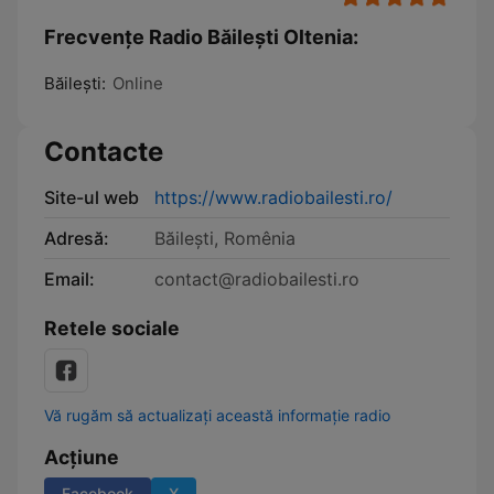
Frecvențe Radio Băilești Oltenia:
Băileşti:
Online
Contacte
Site-ul web
https://www.radiobailesti.ro/
Adresă:
Băilești, Romênia
Email:
contact@radiobailesti.ro
Retele sociale
Vă rugăm să actualizați această informație radio
Acțiune
Facebook
X