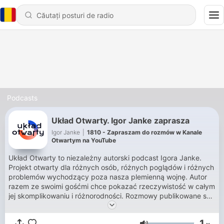
Podcasts
Układ Otwarty. Igor Janke zaprasza
Igor Janke
|
1810 - Zapraszam do rozmów w Kanale
Otwartym na YouTube
Układ Otwarty to niezależny autorski podcast Igora Janke.
Projekt otwarty dla różnych osób, różnych poglądów i różnych
problemów wychodzący poza nasza plemienną wojnę. Autor
razem ze swoimi gośćmi chce pokazać rzeczywistość w całym
jej skomplikowaniu i różnorodności. Rozmowy publikowane są
w poniedziałki, wtorki, czwartki, piątki oraz niedziele rano w
wersji audio – na platformach podcastowych. Wersje wideo
1