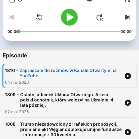
x
możecie znaleźć na YouTube.
Volum
00:00
00:00
Episoade
-
1810
Zapraszam do rozmów w Kanale Otwartym na
YouTube
04 mai 2026
-
1809
Ostatni odcinek Układu Otwartego. Artem,
polski ochotnik, który walczył na Ukrainie. 4
lata później.
02 mai 2026
-
1808
Trump niezadowolony z irańskich propozycji,
premier elekt Węgier odblokuje unijne fundusze
- informacje z 30 kwietnia