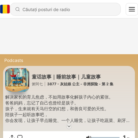
Podcasts
童话故事｜睡前故事｜儿童故事
箫阿七
|
3877 - 灰姑娘 公主 - 非洲探险 - 第 2 集
解决家长的育儿焦虑，不如用故事化解孩子内心的紧张。
爸爸妈妈，忘记了自己也曾经是孩子。
孩子，生来就有天马行空的幻想，和善良可爱的天性。
陪孩子一起听故事吧，
你会发现，让孩子早点睡觉、一个人睡觉，让孩子吃蔬菜、刷牙、
洗澡，让孩子少看电视、玩游戏，没有那么难。
你，不需要大动干戈，咆哮。用这些温柔的、春风化雨的故事，陪
1
伴你的小天使。你也可以，睡个好觉。