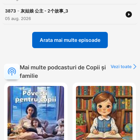
-
3873
灰姑娘 公主 - 2个故事_3
05 aug. 2026
Arata mai multe episoade
Vezi toate
Mai multe podcasturi de Copii și
familie