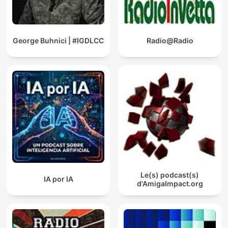
George Buhnici | #IGDLCC
Radio@Radio
Le(s) podcast(s)
IA por IA
d'AmigaImpact.org