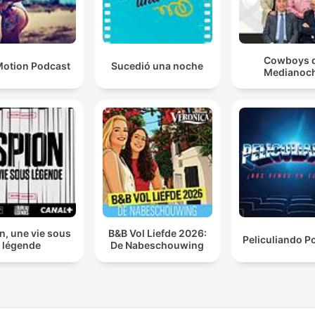
Cowboys 
otion Podcast
Sucedió una noche
Medianoc
n, une vie sous
B&B Vol Liefde 2026:
Peliculiando P
légende
De Nabeschouwing