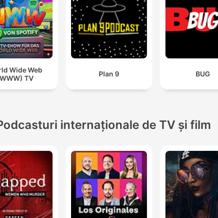
ld Wide Web
Plan 9
BUG
(WWW) TV
Podcasturi internaționale de TV și film