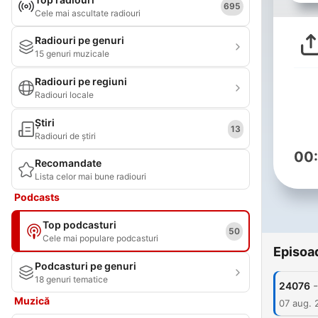
695
Cele mai ascultate radiouri
Radiouri pe genuri
15 genuri muzicale
Radiouri pe regiuni
Radiouri locale
Știri
13
Radiouri de știri
00
Recomandate
Lista celor mai bune radiouri
Podcasts
Top podcasturi
50
Cele mai populare podcasturi
Episoa
Podcasturi pe genuri
18 genuri tematice
-
24076
Muzică
07 aug. 