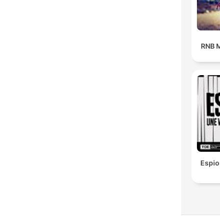
RNB M
Espio