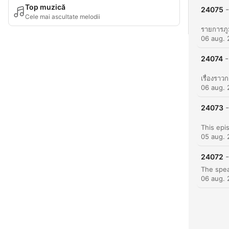
Top muzică
-
24075
Cele mai ascultate melodii
06 aug.
-
24074
06 aug.
-
24073
05 aug.
-
24072
06 aug.