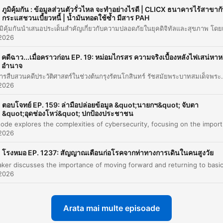
ภูมิคุ้มกัน : ข้อมูลส่วนตัวรั่วไหล จะทำอย่างไรดี | CLICX ธนาคารไร้สาขาก
กระแสชวนเบี้ยวหนี้ | น้ำมันทอดใช้ซ้ำ มีสาร PAH
 2026
คดีฉาว...เมื่อคราวก่อน EP. 19: หม่อมไกรสร ความจริงเบื้องหลังไฟเสน่หาห
อำนาจ
เรื่องราวการสืบสวนคดีประวัติศาสตร์ในช่วงต้นกรุงรัตนโกสินทร์ รัชสมัยพระบาทสมเด็จพระนั่งเกล้าเจ้าอยู่หัว เกี่ยวกับการสำเร็จโทษด้วยท่อนจันทน์ของกรมหลวงรั
 2026
ตอบโจทย์ EP. 159: ล่ามือปล่อยข้อมูล &quot;นายกฯ&quot; จับตา
&quot;อุดช่องโหว่&quot; ปกป้องประชาชน
This episode explores the complexiti
 2026
โรงหมอ EP. 1237: สัญญาณเตือนก่อโรคจากท่าทางการเดินในคนสูงวัย
 2026
Arata mai multe episoade