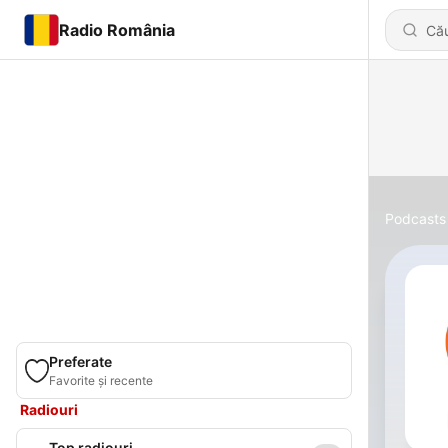
Radio România
Podcasts
Preferate
Favorite și recente
Radiouri
Top radiouri