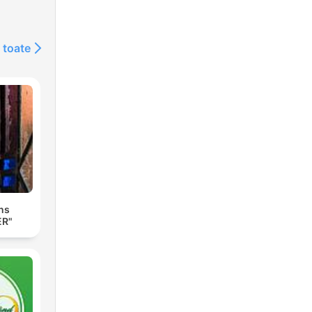
 toate
ns
ER"