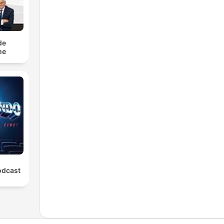
de
he
odcast