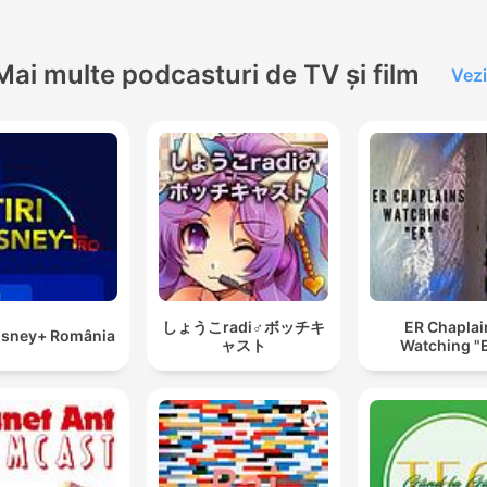
Mai multe podcasturi de TV și film
Vezi
しょうこradi♂ボッチキ
ER Chaplai
Disney+ România
ャスト
Watching "