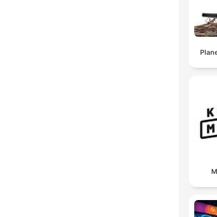
Plane
M