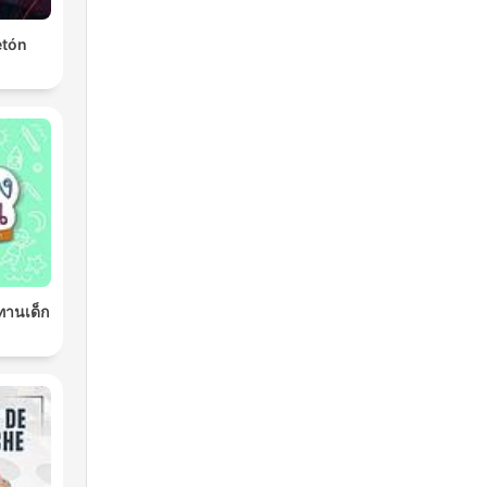
etón
ิทานเด็ก