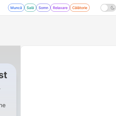
Muncă
Sală
Somn
Relaxare
Călătorie
st
the