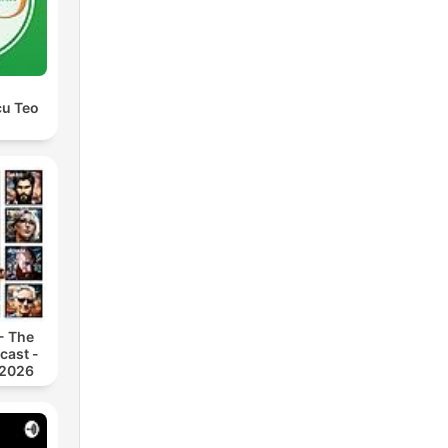
cu Teo
- The
cast -
 2026