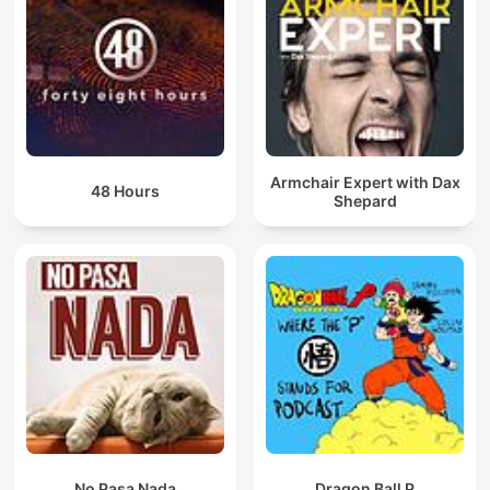
Armchair Expert with Dax
48 Hours
Shepard
No Pasa Nada
Dragon Ball P