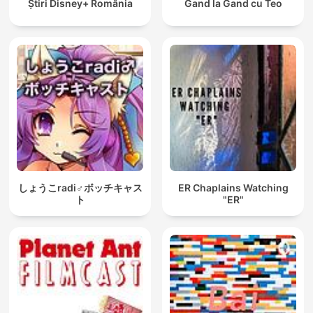
Ştiri Disney+ România
Gand la Gand cu Teo
しょうこradi♂ボッチキャス
ER Chaplains Watching
ト
"ER"