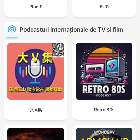
Plan 9
BUG
Podcasturi internaționale de TV și film
大V集
Retro 80s