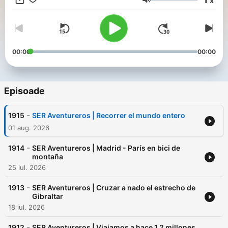
x
suscribes.
Volum
00:00
00:00
Episoade
-
1915
SER Aventureros | Recorrer el mundo entero
01 aug. 2026
-
1914
SER Aventureros | Madrid - París en bici de
montaña
25 iul. 2026
-
1913
SER Aventureros | Cruzar a nado el estrecho de
Gibraltar
18 iul. 2026
-
1912
SER Aventureros | Viajamos a hace 1,2 millones