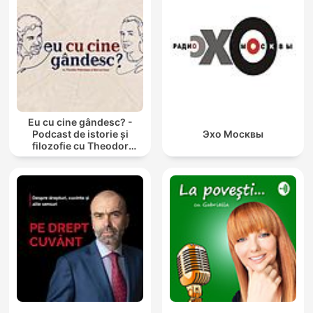
Eu cu cine gândesc? -
Podcast de istorie și
Эхо Москвы
filozofie cu Theodor
Paleologu și Răzvan Ioan