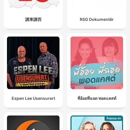
講東講西
RSG Dokumentêr
Espen Lee Usensurert
พี่อ้อยพี่ฉอด พอดแคสต์