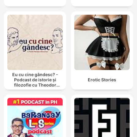
Eu cu cine gândesc? -
Podcast de istorie și
Erotic Stories
filozofie cu Theodor
Paleologu și Răzvan Ioan