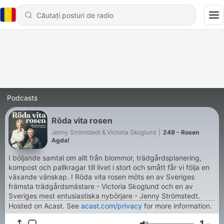
Podcasts
Röda vita rosen
Jenny Strömstedt & Victoria Skoglund
|
249 - Rosen
Agda!
I böljande samtal om allt från blommor, trädgårdsplanering,
kompost och pallkragar till livet i stort och smått får vi följa en
växande vänskap. I Röda vita rosen möts en av Sveriges
främsta trädgårdsmästare - Victoria Skoglund och en av
Sveriges mest entusiastiska nybörjare - Jenny Strömstedt.
Hosted on Acast. See
acast.com/privacy
for more information.
1