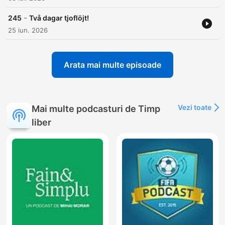
-
245
Två dagar tjoflöjt!
25 iun. 2026
Arata mai multe episoade
Vezi toate
Mai multe podcasturi de Timp
liber