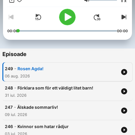
x
Volum
00:00
00:00
Episoade
-
249
Rosen Agda!
06 aug. 2026
-
248
Förklara som för ett väldigt litet barn!
31 iul. 2026
-
247
Älskade sommarliv!
09 iul. 2026
-
246
Kvinnor som hatar rådjur
03 iul. 2026