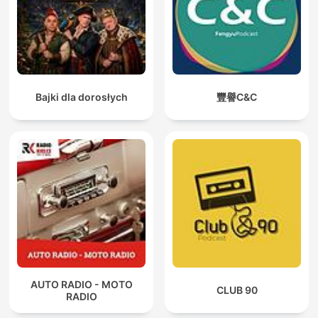
Bajki dla dorosłych
豐譽C&C
AUTO RADIO - MOTO
CLUB 90
RADIO