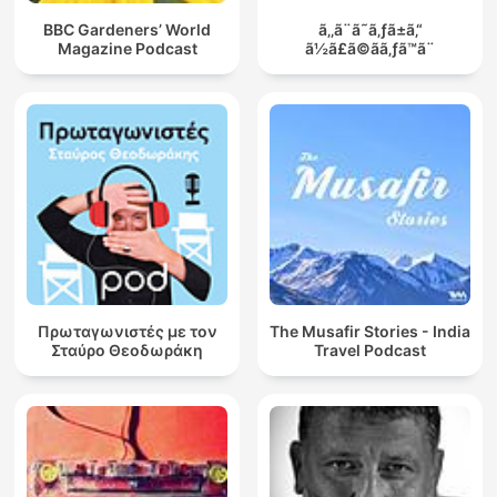
BBC Gardeners’ World
ã‚‚ã¨ã˜ã‚ƒã±ã‚“
Magazine Podcast
ã½ã£ã©ãã‚ƒã™ã¨
Πρωταγωνιστές με τον
The Musafir Stories - India
Σταύρο Θεοδωράκη
Travel Podcast