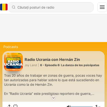
Podcasts
Radio Ucrania con Hernán Zin
Joy Land
|
6 - Episodio 6: La danza de los psicópatas
Tras 20 años de trabajar en zonas de guerra, pocas voces hay
tan autorizadas para hablar sobre lo que está sucediendo en
Ucrania como la de Hernán Zin.
En “Radio Ucrania” este prestigioso reportero de guerra,
escritor y cineasta nos brinda el contexto, el detalle y la
profundidad en el análisis que las noticias día a día no nos
1