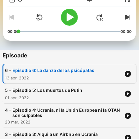
x
brindan. Nos sumerge en la parte humana, geoestratégica e
Volum
histórica de la invasión rusa.
“Radio Ucrania” es sin dudas el podcast para entender por qué
Europa y el mundo entero se enfrentan a su peor amenaza
desde la Segunda Guerra Mundial.
00:00
00:00
Una producción de POD LAND, la revolución del podcast.
www.podland.com
Episoade
-
6
Episodio 6: La danza de los psicópatas
13 apr. 2022
-
5
Episodio 5: Los muertos de Putin
01 apr. 2022
-
4
Episodio 4: Ucrania, ni la Unión Europea ni la OTAN
son culpables
23 mar. 2022
-
3
Episodio 3: Alquila un Airbnb en Ucrania