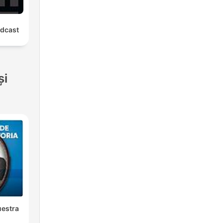
odcast
și
uestra