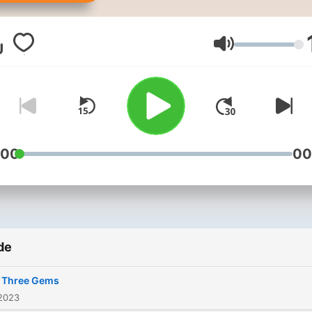
share their fascinating life
stories and experiences o
various topics.
Volum
:00
00
de
 Three Gems
 2023