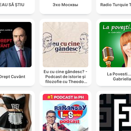
EAU SĂ ȘTIU
Эхо Москвы
Radio Turquie 
Eu cu cine gândesc? -
La Povesti..
Drept Cuvânt
Podcast de istorie și
Gabriell
filozofie cu Theodor
Paleologu și Răzvan
Ioan