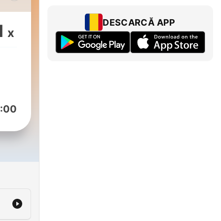
n
DESCARCĂ APP
1
x
:00