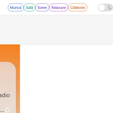
Muncă
Sală
Somn
Relaxare
Călătorie
adio