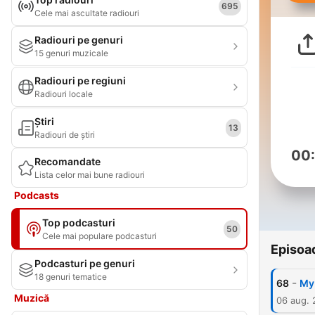
695
Cele mai ascultate radiouri
Radiouri pe genuri
15 genuri muzicale
Radiouri pe regiuni
Radiouri locale
Știri
13
Radiouri de știri
00
Recomandate
Lista celor mai bune radiouri
Podcasts
Top podcasturi
50
Cele mai populare podcasturi
Episoa
Podcasturi pe genuri
18 genuri tematice
-
68
My
Muzică
06 aug.