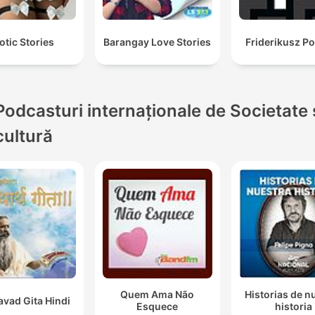
otic Stories
Barangay Love Stories
Friderikusz P
Podcasturi internaționale de Societate 
cultură
Quem Ama Não
Historias de n
vad Gita Hindi
Esquece
historia