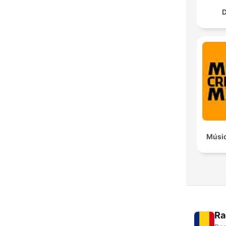
D
Músic
Ra