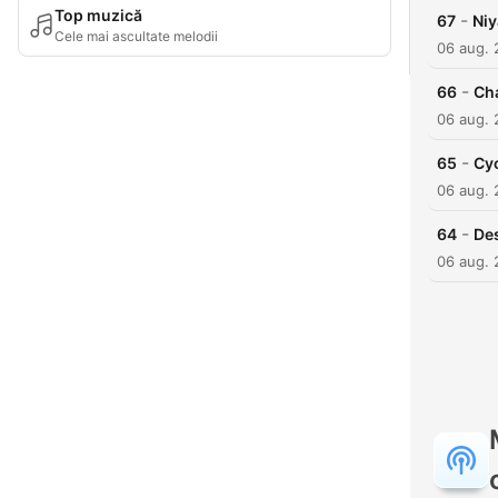
Top muzică
-
67
Niy
Cele mai ascultate melodii
06 aug.
-
66
Cha
06 aug.
-
65
Cyc
06 aug.
-
64
Des
06 aug.