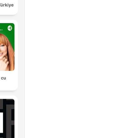
Türkiye
. cu
a