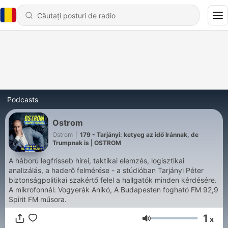
Podcasts
Ostrom
Ostrom
|
179 - Tarjányi: ketyeg az idő Iránnak, de
Trumpnak is | OSTROM
A háború legfrisseb hírei, taktikai elemzés, logisztikai
analizálás, a haderő felmérése - a stúdióban Tarjányi Péter
biztonságpolitikai szakértő felel a hallgatók minden kérdésére.
A mikrofonnál: Vogyerák Anikó, A Budapesten fogható FM 92,9
Spirit FM műsora.
1
x
Volum