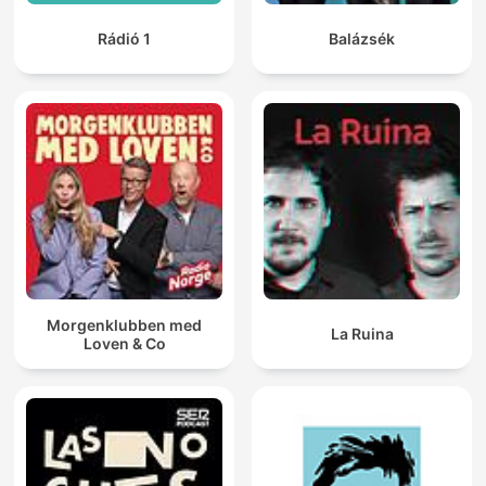
Rádió 1
Balázsék
Morgenklubben med
La Ruina
Loven & Co