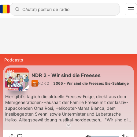
Podcasts
NDR 2 - Wir sind die Freeses
NDR 2
|
3065 - Wir sind die Freeses: Eis-Schlange
Hier gibt's täglich die aktuelle Freeses-Folge, direkt aus dem
Mehrgenerationen-Haushalt der Familie Freese mit der lasziv-
zupackenden Oma Rosi, Helikopter-Mama Bianca, dem
inselbegabten Svenni sowie Untermieter und Labertasche
Heiko. Alltagsbewältigung rustikal-norddeutsch... "Wir sind die
Freeses" um 7.17 Uhr als Best-Of - und jederzeit verfügbar in
den NDR 2 Comedy Highlights und natürlich bei ARD Sounds.
1