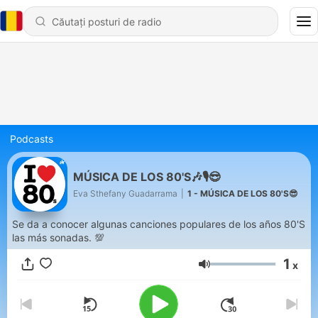
Podcasts
MÚSICA DE LOS 80'S🎶🎙️😎
Eva Sthefany Guadarrama
|
1 - MÚSICA DE LOS 80'S😎
Se da a conocer algunas canciones populares de los años 80'S
las más sonadas. 💯
1
x
Volum