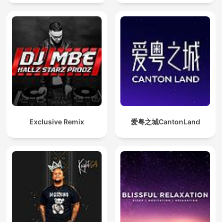
Exclusive Remix
爱粤之城CantonLand