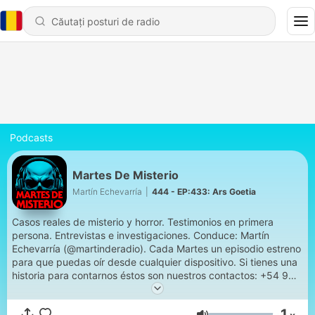
Podcasts
Martes De Misterio
Martín Echevarría
|
444 - EP:433: Ars Goetia
Casos reales de misterio y horror. Testimonios en primera
persona. Entrevistas e investigaciones. Conduce: Martín
Echevarría (@martinderadio). Cada Martes un episodio estreno
para que puedas oír desde cualquier dispositivo. Si tienes una
historia para contarnos éstos son nuestros contactos: +54 9
223 6155802 (Whatsapp Producción) // @martesdemisterio
(Instagram) // mail: martesdemisterio@gmail.com
1