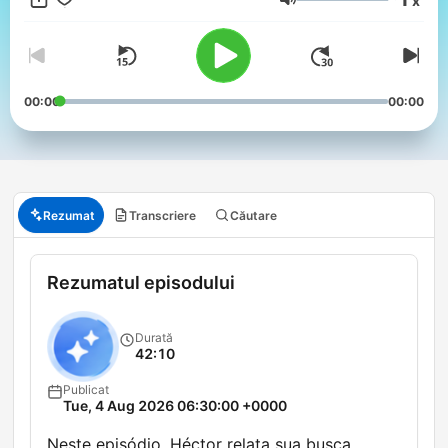
x
Volum
00:00
00:00
Rezumat
Transcriere
Căutare
Rezumatul episodului
Durată
42:10
Publicat
Tue, 4 Aug 2026 06:30:00 +0000
Neste episódio, Héctor relata sua busca