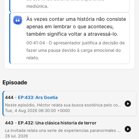
mediúnica.
Às vezes contar uma história não consiste
apenas em lembrar o que aconteceu,
também significa voltar a atravessá-lo.
00:41:04 · O apresentador justifica a decisão de
fazer uma pausa devido à carga emocional do
relato.
Episoade
-
444
EP:433: Ars Goetia
Neste episódio, Héctor relata sua busca esotérica pelo contato com o irmão falecido através do estudo da Ars Goetia e rituais de invocação. Ele descreve experiências sobrenaturais intensas, incluindo fenômenos paranormais que afetaram sua namorada e um reencontro sensorial com o aroma de seu irmão durante uma meditação. A narrativa culmina em um momento de tensão ao ouvir batidas misteriosas em sua porta, levando os apresentadores a interromper o relato para respeitar a carga emocional do convidado.
Tue, 4 Aug 2026 06:30:00 +0000
-
443
EP.432: Una clásica historia de terror
La invitada relata una serie de experiencias paranormales vividas en una casa de fin de semana en Guacalera, Jujuy, que abarcan desde su infancia hasta la edad adulta. Describe sucesos inexplicables como presencias oscuras, ruidos y fenómenos con el agua, culminando en un episodio de terror donde una amiga sufre un ataque físico por parte de una entidad. Tras enfrentar situaciones de aislamiento y agresiones físicas, la narradora relata cómo decidió confrontar a la entidad, a la que identifica como Mohamed, para establecer una convivencia pacífica. El episodio también explora otras historias sobrenaturales del norte de Jujuy y reflexiona sobre el aprendizaje de gestionar la sensibilidad espiritual.
28 iul. 2026