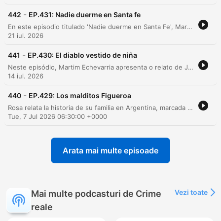
-
442
EP.431: Nadie duerme en Santa fe
En este episodio titulado 'Nadie duerme en Santa Fe', Martín Echevarría presenta los relatos de Emilia y Maya sobre experiencias paranormales. Emilia comparte sucesos inquietantes ocurridos en su pueblo natal, Ceres, relacionados con presencias extrañas y encuentros tras el fallecimiento de sus abuelos. Por su parte, Maya relata sucesos inexplicables vividos en Santa Fe, incluyendo presencias visuales, ataques físicos y una visita a una curandera. El episodio explora también episodios de parálisis del sueño, lesiones físicas inexplicables y la presencia de acompañantes espirituales.
21 iul. 2026
-
441
EP.430: El diablo vestido de niña
Neste episódio, Martim Echevarria apresenta o relato de Joaquina sobre experiências paranormais em sua casa na Argentina, detalhando manifestações como figuras misteriosas e objetos com comportamentos inexplicáveis. A narrativa explora também presenças de entidades infantis, alterações na realidade física e fenômenos que afetaram seus familiares. A discussão aborda a natureza do medo e as dificuldades de compreender fenômenos que não possuem uma explicação lógica, encerrando com uma reflexão sobre como o desconhecido pode se manifestar de formas inesperadas.
14 iul. 2026
-
440
EP.429: Los malditos Figueroa
Rosa relata la historia de su familia en Argentina, marcada por una supuesta maldición derivada de las acciones de su abuelo, quien profanó un cementerio para construir su riqueza. La narración describe sucesos paranormales, muertes trágicas y la herencia de capacidades psíquicas que Rosa ha experimentado desde su infancia. La conversación profundiza en experiencias paranormales de su niñez, incluyendo el encuentro con un niño fallecido y un ataque físico por parte de una presencia oscura. El episodio concluye con la revelación de que Rosa es médium y una reflexión sobre la carga de estas experiencias generacionales.
Tue, 7 Jul 2026 06:30:00 +0000
Arata mai multe episoade
Vezi toate
Mai multe podcasturi de Crime
reale