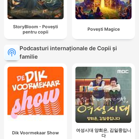
StoryBloom - Povești
Povești Magice
pentru copii
Podcasturi internaționale de Copii și
familie
여성시대 양희은, 김일중입니
Dik Voormekaar Show
다