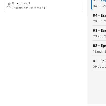
-
95
Esp
Top muzică
04 iul. 
Cele mai ascultate melodii
-
94
Es
28 iun. 
-
93
Es
23 apr. 
-
92
Ep0
12 mar. 
-
91
Ep0
09 dec.