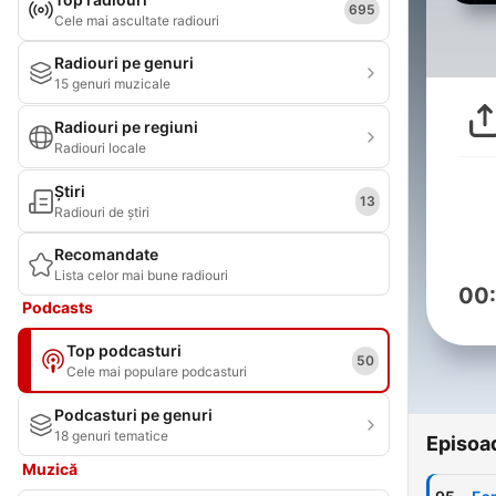
695
Cele mai ascultate radiouri
Radiouri pe genuri
15 genuri muzicale
Radiouri pe regiuni
Radiouri locale
Știri
13
Radiouri de știri
Recomandate
Lista celor mai bune radiouri
00
Podcasts
Top podcasturi
50
Cele mai populare podcasturi
Podcasturi pe genuri
18 genuri tematice
Episoa
Muzică