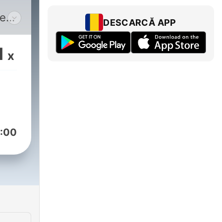
oe
DESCARCĂ APP
mo
n DC
1
x
:00