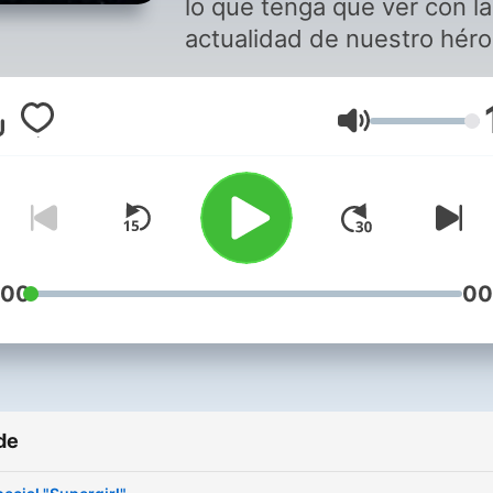
lo que tenga que ver con la
actualidad de nuestro hér
favorito, Superman, así co
de temas relacionados co
Volum
y Warner Bros.
:00
00
de