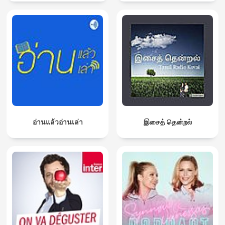
อ่านแล้วอ่านเล่า
இசைத் தென்றல்