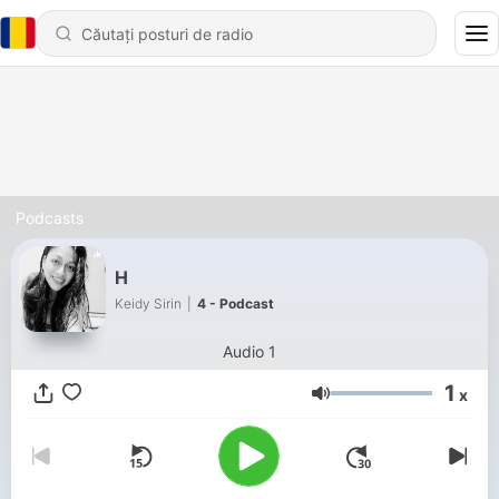
Podcasts
H
Keidy Sirin
|
4 - Podcast
Audio 1
1
x
Volum