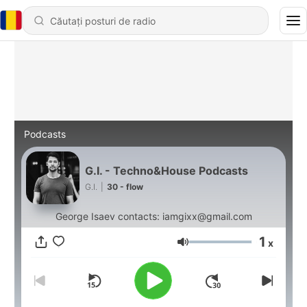
Podcasts
G.I. - Techno&House Podcasts
G.I.
|
30 - flow
George Isaev contacts: iamgixx@gmail.com
1
x
Volum