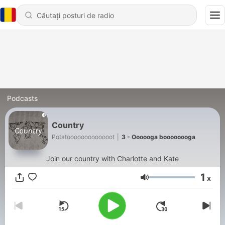
Podcasts
Country
Potatooooooooooooot
|
3 - Oooooga boooooooga
Join our country with Charlotte and Kate
1
x
Volum