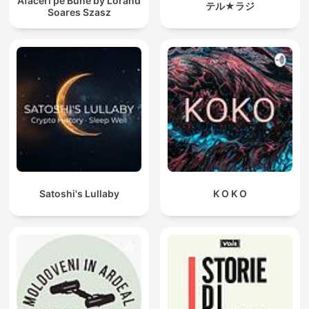
Afaceri pe Bune by Lorand
テル★ラジ
Soares Szasz
Satoshi's Lullaby
K O K O