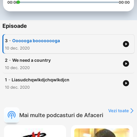
00:00
00:00
Episoade
-
3
Oooooga boooooooga
10 dec. 2020
-
2
We need a country
10 dec. 2020
-
1
Liasudchqwlkdjchqwlkdjcn
10 dec. 2020
Vezi toate
Mai multe podcasturi de Afaceri