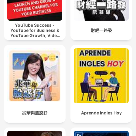
YouTube Success -
YouTube for Business &
財經一路發
YouTube Growth, Video
Marketing
兆華與股惑仔
Aprende Ingles Hoy