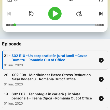
x
a veni cu vreo formulă magică de a-ți îmbunătăți viața,
Volum
ascultând exemplele unor oameni ca tine, poate îți vin și ție
idei.
00:00
00:00
Episoade
-
21
S02 E10 – Un corporatist în jurul lumii – Cezar
Dumitru – România Out of Office
01 iun. 2020
-
20
S02 E08 – Mindfulness Based Stress Reduction –
Sașa Bodeanu – România Out of Office
01 iun. 2020
-
19
S02 E07 – Tehnologia în carieră și în viața
personală – Ileana Cipcă – România Out of Office
01 iun. 2020