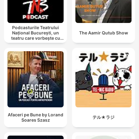
Podcasturile Teatrului
Național București, un
The Aamir Qutub Show
teatru care vorbește cu
tine
Afaceri pe Bune by Lorand
テル★ラジ
Soares Szasz