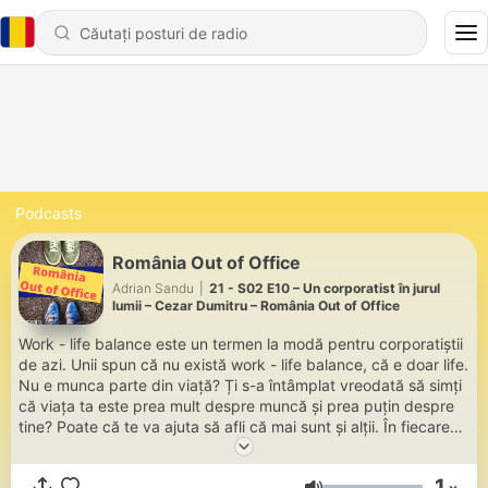
Podcasts
România Out of Office
Adrian Sandu
|
21 - S02 E10 – Un corporatist în jurul
lumii – Cezar Dumitru – România Out of Office
Work - life balance este un termen la modă pentru corporatiștii
de azi. Unii spun că nu există work - life balance, că e doar life.
Nu e munca parte din viață? Ți s-a întâmplat vreodată să simți
că viața ta este prea mult despre muncă și prea puțin despre
tine? Poate că te va ajuta să afli că mai sunt și alții. În fiecare
săptămână voi fi alături de un invitat care ne va vorbi despre
experiența sa la muncă și în afara ei. Fără a avea pretenția de
1