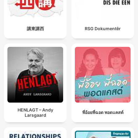
講東講西
RSG Dokumentêr
HENLAGT – Andy
พี่อ้อยพี่ฉอด พอดแคสต์
Larsgaard