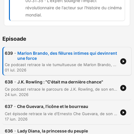
00:31:35 · L'expert souligne l'impact
révolutionnaire de l'acteur sur l'histoire du cinéma
mondial.
Episoade
-
639
Marlon Brando, des fêlures intimes qui devinrent
une force
Ce podcast retrace la vie tumultueuse de Marlon Brando, de son enfance marquée par la violence et l'abandon à son ascension fulgurante à New York sous la méthode Stella Adler. L'épisode explore son tempérament rebelle, sa sexualité libérée et son statut de sex-symbol incontrôlable à Hollywood. Le récit poursuit l'exploration de ses relations passionnées, de ses déboires financiers et de sa transformation physique. À travers un entretien avec François Forestier, nous analysons son rapport complexe à l'industrie, son retrait vers la Polynésie et l'impact durable de ses performances mythiques sur l'histoire du cinéma.
01 iul. 2026
-
638
J.K. Rowling : "C'était ma dernière chance"
Ce podcast retrace le parcours de J.K. Rowling, de son enfance modeste en Angleterre et ses épreuves personnelles marquées par la précarité et la maladie, jusqu'à l'ascension fulgurante de la saga Harry Potter. L'épisode explore sa transition de l'anonymat au succès mondial et analyse, avec Edwige Pasquet de Gallimard Jeunesse, les raisons de ce phénomène éditorial unique et sa volonté de diversifier son œuvre.
24 iun. 2026
-
637
Che Guevara, l'icône et le bourreau
Cet épisode retrace la vie d'Ernesto Che Guevara, de son enfance asthmatique en Argentine à son rôle de révolutionnaire en Cuba. Il explore sa transformation d'étudiant en médecine et voyageur en Amérique du Sud vers un chef de guérilla implacable, marqué par ses rencontres avec Fidel Castro. L'épisode analyse également l'ascension, la mythification et la fin tragique du révolutionnaire, de son rôle d'ambassadeur à son exécution en Bolivie. À travers un entretien avec l'écrivain Serge Raffi, nous explorons la construction du mythe romantique du Che, ses dérives politiques, ainsi que les mystères entourant sa mort.
17 iun. 2026
-
636
Lady Diana, la princesse du peuple