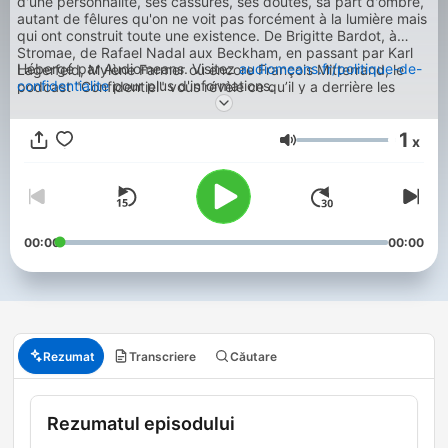
d'une personnalité, ses cassures, ses doutes, sa part d'ombre,
autant de fêlures qu'on ne voit pas forcément à la lumière mais
qui ont construit toute une existence. De Brigitte Bardot, à
Stromae, de Rafael Nadal aux Beckham, en passant par Karl
Hébergé par Audiomeans. Visitez
audiomeans.fr/politique-de-
Lagerfeld, Mylène Farmer ou encore François Mitterrand, le
confidentialite
pour plus d'informations.
podcast "Confidentiel" vous révèle ce qu’il y a derrière les
parcours hors normes des icônes de cinéma, de la musique, de
la mode, du sport, de la politique ou encore de la royauté.
1
Témoignages, archives sonores et révélations exclusives vous
x
Volum
invitent à redécouvrir ces célébrités sous un nouveau jour, loin
des projecteurs.
00:00
00:00
Rezumat
Transcriere
Căutare
Rezumatul episodului