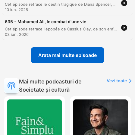
Cet épisode retrace le destin tragique de Diana Spencer, de son enfance marquée par le divorce de ses parents à son ascension au sein de la monarchie britannique. À travers l'analyse de son mariage avec le prince Charles, l'épisode explore les tensions conjugales, l'impact de la célébrité et la dégradation de sa santé mentale face aux pressions de la Couronne. Le récit poursuit ensuite la fin de vie de la princesse, de sa séparation officielle à sa relation avec Dodi Al-Fayed, jusqu'à sa mort tragique dans le tunnel de l'Alma. L'entretien avec Isabelle Rivère permet de mesurer l'impact de sa personnalité unique sur la monarchie et l'héritage durable qu'elle laisse après sa disparition.
10 iun. 2026
-
635
Mohamed Ali, le combat d'une vie
Cet épisode retrace l'épopée de Cassius Clay, de son enfance marquée par la ségrégation dans le Kentucky à sa gloire olympique et son premier titre mondial. Nous explorons sa transformation en Mohamed Ali, une mutation profonde liée à sa conversion à l'Islam et à ses engagements politiques contre la guerre du Vietnam, qui ont transformé le champion en icône mondiale. À travers l'analyse de sa carrière, nous abordons ses exploits légendaires comme le 'Rumble in the Jungle' jusqu'au déclin de sa santé face à la maladie de Parkinson. L'entretien souligne comment l'impact sociétal et culturel d'Ali a transcendé le ring pour faire de lui un messager de la paix universel.
03 iun. 2026
Arata mai multe episoade
Vezi toate
Mai multe podcasturi de
Societate și cultură