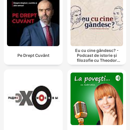
Eu cu cine gândesc? -
Pe Drept Cuvânt
Podcast de istorie și
filozofie cu Theodor
Paleologu și Răzvan Ioan