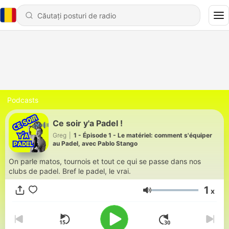
Podcasts
Ce soir y'a Padel !
Greg
|
1 - Épisode 1 - Le matériel: comment s'équiper
au Padel, avec Pablo Stango
On parle matos, tournois et tout ce qui se passe dans nos
clubs de padel. Bref le padel, le vrai.
1
x
Volum