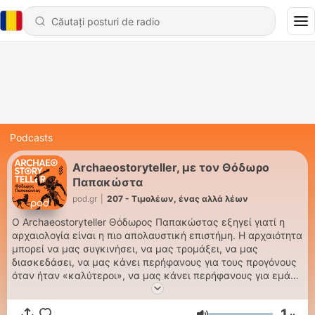
Podcasts
Archaeostoryteller, με τον Θόδωρο
Παπακώστα
pod.gr
|
207 - Τιμολέων, ένας αλλά λέων
Ο Αrchaeostoryteller Θόδωρος Παπακώστας εξηγεί γιατί η
αρχαιολογία είναι η πιο απολαυστική επιστήμη. Η αρχαιότητα
μπορεί να μας συγκινήσει, να μας τρομάξει, να μας
διασκεδάσει, να μας κάνει περήφανους για τους προγόνους
όταν ήταν «καλύτεροι», να μας κάνει περήφανους για εμάς
όταν είμαστε εμείς «καλύτεροι». Το παρελθόν είναι κομμάτι
μας. Όταν το γνωρίζουμε κάτι ξυπνάει μέσα μας.
1