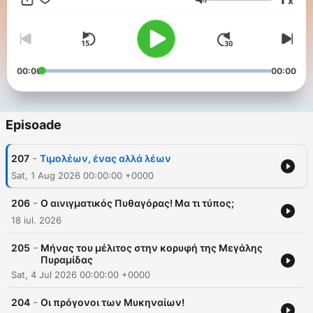
x
Volum
00:00
00:00
Episoade
-
207
Τιμολέων, ένας αλλά λέων
Sat, 1 Aug 2026 00:00:00 +0000
-
206
Ο αινιγματικός Πυθαγόρας! Μα τι τύπος;
18 iul. 2026
-
205
Μήνας του μέλιτος στην κορυφή της Μεγάλης
Πυραμίδας
Sat, 4 Jul 2026 00:00:00 +0000
-
204
Οι πρόγονοι των Μυκηναίων!