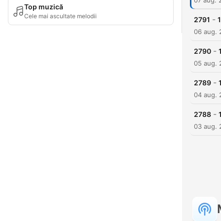
07 aug. 
Top muzică
Cele mai ascultate melodii
-
2791
1
06 aug.
-
2790
05 aug.
-
2789
04 aug.
-
2788
03 aug.