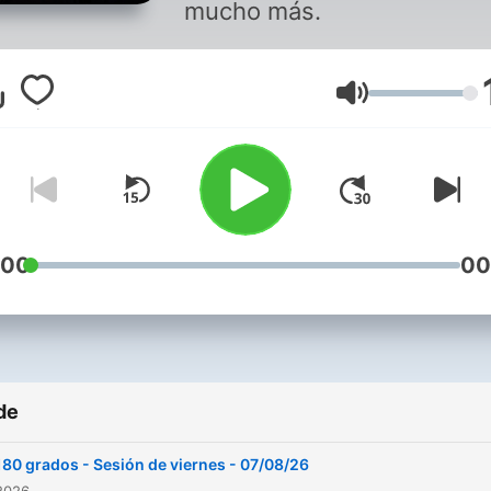
mucho más.
Volum
:00
00
de
180 grados - Sesión de viernes - 07/08/26