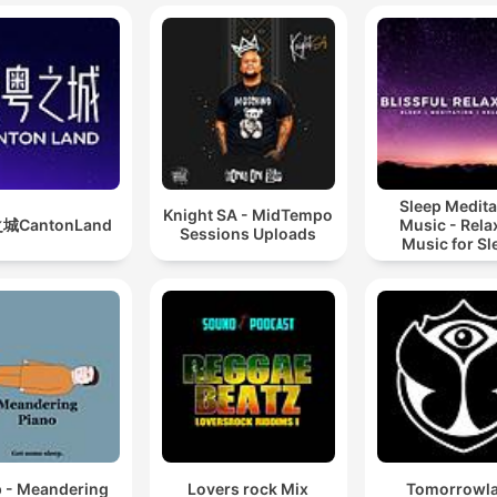
Sleep Medita
Knight SA - MidTempo
城CantonLand
Music - Rela
Sessions Uploads
Music for Sl
Meditation
Relaxatio
p - Meandering
Lovers rock Mix
Tomorrowl