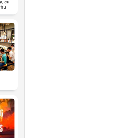
y, cu
rhu