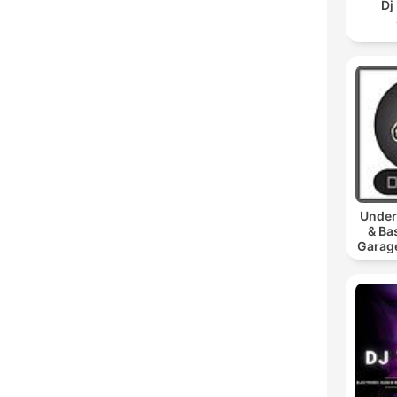
Dj
Under
& Ba
Garage