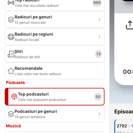
695
Cele mai ascultate radiouri
Radiouri pe genuri
15 genuri muzicale
Radiouri pe regiuni
Radiouri locale
Știri
13
Radiouri de știri
Recomandate
00
Lista celor mai bune radiouri
Podcasts
Top podcasturi
50
Cele mai populare podcasturi
Episoa
Podcasturi pe genuri
18 genuri tematice
-
Muzică
2792