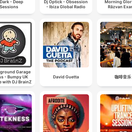
 Dark - Deep
Dj Optick - Obsession
Morning Glor
Sessions
- Ibiza Global Radio
Răzvan Exa
ground Garage
ss - Bumpy UK
David Guetta
咖啡音乐
 with DJ BrainZ