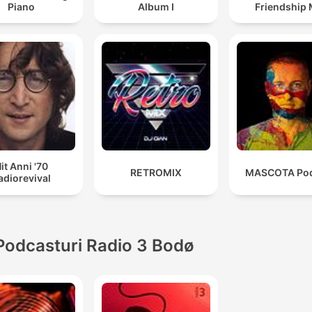
Piano
Album I
Friendship 
it Anni '70
RETROMIX
MASCOTA Pod
adiorevival
Podcasturi Radio 3 Bodø