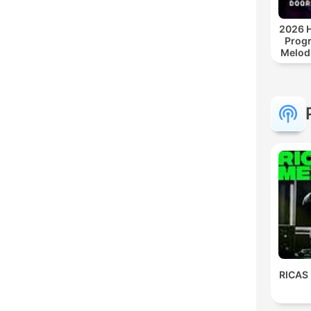
2026 H
Progr
Melodi
Afro 
Se
Electr
RICAS