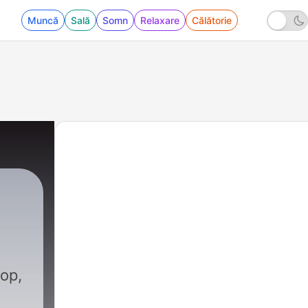
Muncă
Sală
Somn
Relaxare
Călătorie
Pop,