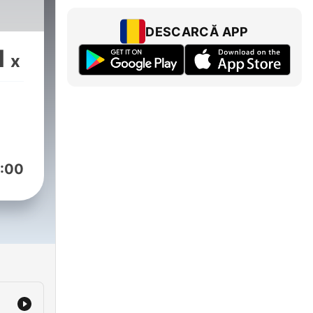
DESCARCĂ APP
1
x
:00