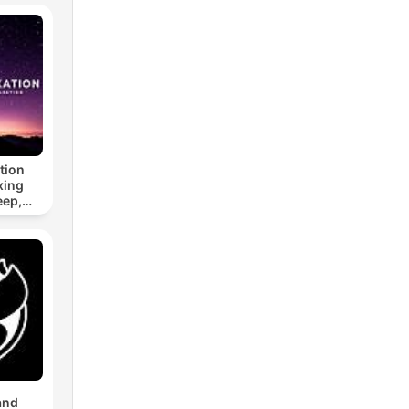
tion
xing
eep,
 &
n
and