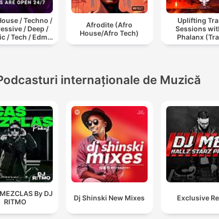
ouse / Techno /
Uplifting Tr
Afrodite (Afro
essive / Deep /
Sessions wit
House/Afro Tech)
c / Tech / Edm /
Phalanx (Tr
/ ibiza DJ Mix /
Podcast
t / Podcast /
onic Dance Musi
Podcasturi internaționale de Muzică
 MEZCLAS By DJ
Dj Shinski New Mixes
Exclusive R
RITMO