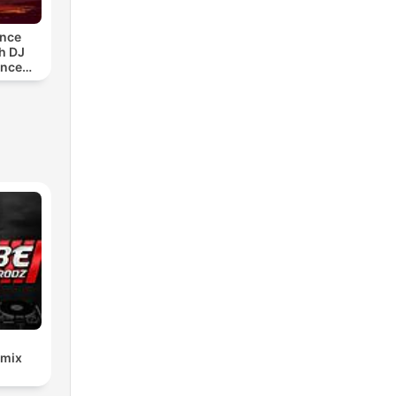
ance
h DJ
ance
)
emix