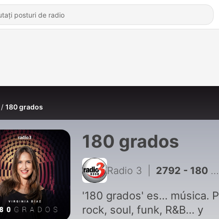
180 grados
180 grados
Radio 3
|
2792 - 180 grados - Sesión de viernes - 07/08/26
'180 grados' es... música. 
rock, soul, funk, R&B... y