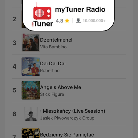
Nie Ma Miejsca jak Dom
2
PIH
Dżentelmenel
3
Vito Bambino
Dai Dai Dai
4
Robertino
Angels Above Me
5
Stick Figure
: Mieszkańcy (Live Session)
6
Jasiek Piwowarczyk Group
Będziemy Się Pamiętać
7