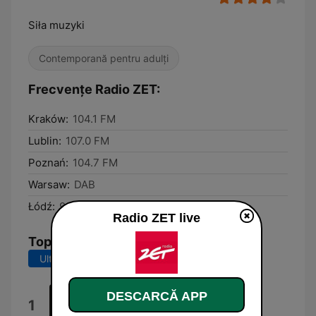
Siła muzyki
Contemporană pentru adulți
Frecvențe Radio ZET:
Kraków:
104.1 FM
Lublin:
107.0 FM
Poznań:
104.7 FM
Warsaw:
DAB
Łódź:
92.6 FM
Radio ZET live
Top melodii
Ultimele 7 zile
Ultimele 30 de zile
DESCARCĂ APP
Lato
1
Kuba Blokesz