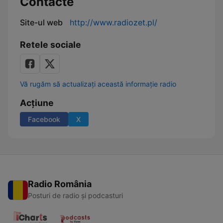
Contacte
Site-ul web
http://www.radiozet.pl/
Retele sociale
Vă rugăm să actualizați această informație radio
Acțiune
Facebook
X
Radio România
Posturi de radio și podcasturi