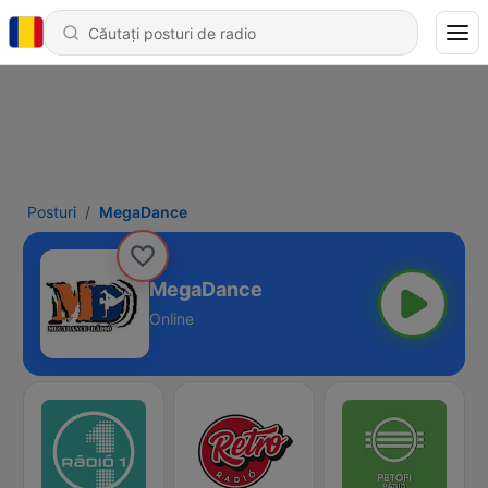
Posturi
MegaDance
MegaDance
Online