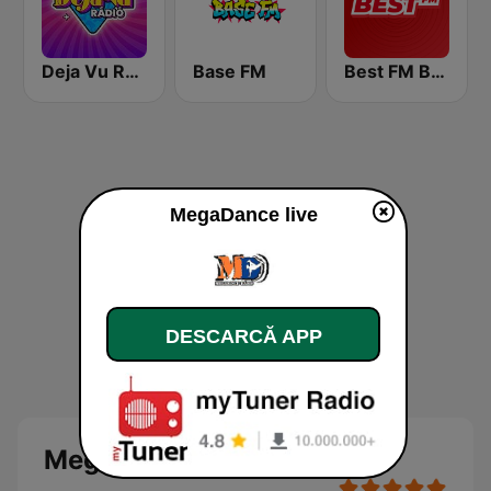
Deja Vu Rádió
Base FM
Best FM Budapest
MegaDance live
DESCARCĂ APP
MegaDance