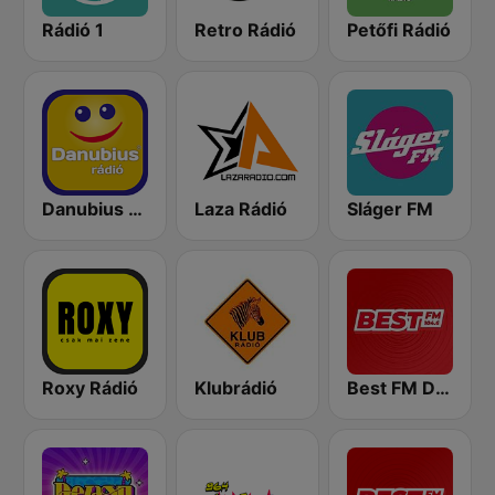
Rádió 1
Retro Rádió
Petőfi Rádió
Danubius Rádió
Laza Rádió
Sláger FM
Roxy Rádió
Klubrádió
Best FM Debrecen