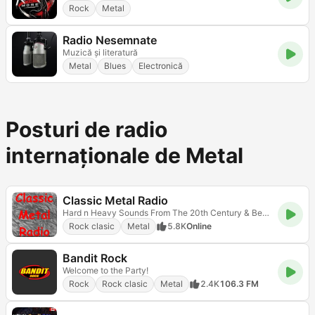
Rock
Metal
Radio Nesemnate
Muzică și literatură
Metal
Blues
Electronică
Posturi de radio
internaționale de Metal
Classic Metal Radio
Hard n Heavy Sounds From The 20th Century & Beyond
Rock clasic
Metal
5.8K
Online
Bandit Rock
Welcome to the Party!
Rock
Rock clasic
Metal
2.4K
106.3 FM