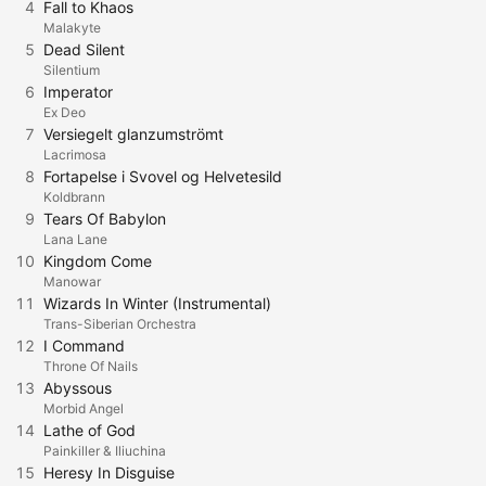
4
Fall to Khaos
Malakyte
5
Dead Silent
Silentium
6
Imperator
Ex Deo
7
Versiegelt glanzumströmt
Lacrimosa
8
Fortapelse i Svovel og Helvetesild
Koldbrann
9
Tears Of Babylon
Lana Lane
10
Kingdom Come
Manowar
11
Wizards In Winter (Instrumental)
Trans-Siberian Orchestra
12
I Command
Throne Of Nails
13
Abyssous
Morbid Angel
14
Lathe of God
Painkiller & Iliuchina
15
Heresy In Disguise