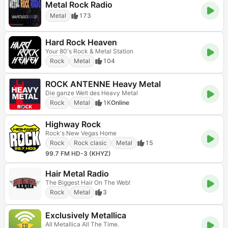
Metal Rock Radio
Metal
173
Hard Rock Heaven
Your 80's Rock & Metal Station
Rock
Metal
104
ROCK ANTENNE Heavy Metal
Die ganze Welt des Heavy Metal
Rock
Metal
1K
Online
Highway Rock
Rock's New Vegas Home
Rock
Rock clasic
Metal
15
99.7 FM HD-3 (KHYZ)
Hair Metal Radio
The Biggest Hair On The Web!
Rock
Metal
3
Exclusively Metallica
All Metallica All The Time.