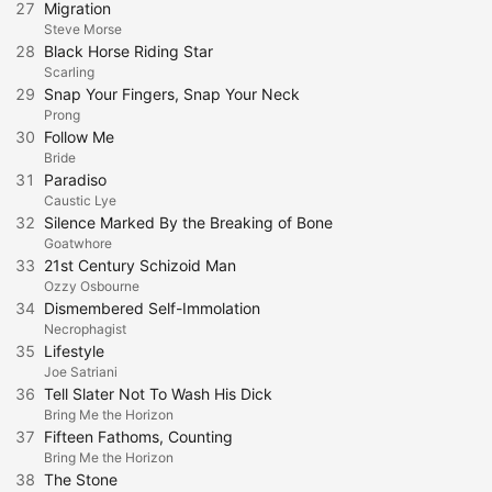
27
Migration
Steve Morse
28
Black Horse Riding Star
Scarling
29
Snap Your Fingers, Snap Your Neck
Prong
30
Follow Me
Bride
31
Paradiso
Caustic Lye
32
Silence Marked By the Breaking of Bone
Goatwhore
33
21st Century Schizoid Man
Ozzy Osbourne
34
Dismembered Self-Immolation
Necrophagist
35
Lifestyle
Joe Satriani
36
Tell Slater Not To Wash His Dick
Bring Me the Horizon
37
Fifteen Fathoms, Counting
Bring Me the Horizon
38
The Stone