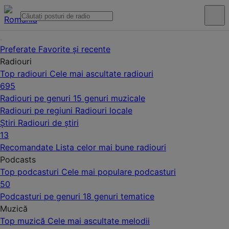
Preferate
Favorite și recente
Radiouri
Top radiouri
Cele mai ascultate radiouri
695
Radiouri pe genuri
15 genuri muzicale
Radiouri pe regiuni
Radiouri locale
Știri
Radiouri de știri
13
Recomandate
Lista celor mai bune radiouri
Podcasts
Top podcasturi
Cele mai populare podcasturi
50
Podcasturi pe genuri
18 genuri tematice
Muzică
Top muzică
Cele mai ascultate melodii