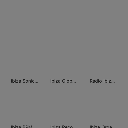
Ibiza Sonica Radio
Ibiza Global Radio
Radio Ibiza FM
Ibiza BPM Radio
Ibiza Records
Ibiza Organica Radio