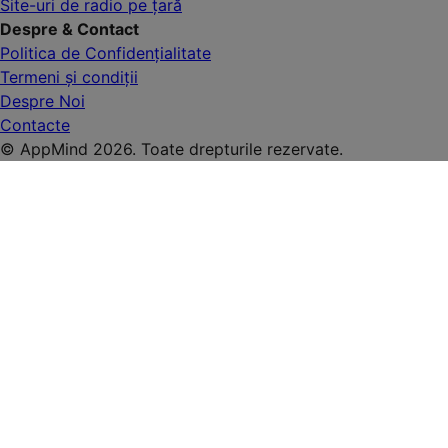
Site-uri de radio pe țară
Despre & Contact
Politica de Confidențialitate
Termeni și condiții
Despre Noi
Contacte
© AppMind 2026. Toate drepturile rezervate.