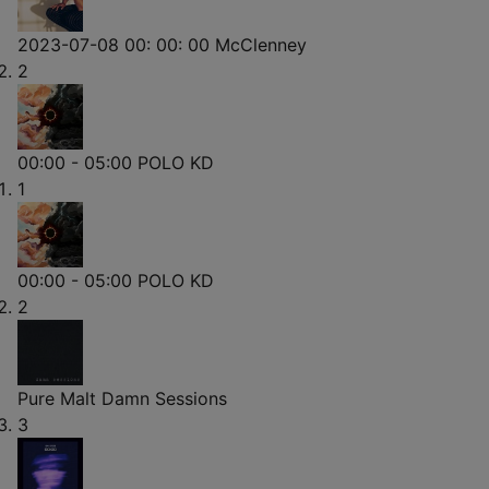
2023-07-08 00: 00: 00
McClenney
2
00:00 - 05:00
POLO KD
1
00:00 - 05:00
POLO KD
2
Pure Malt
Damn Sessions
3