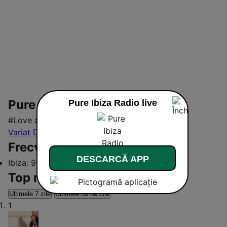
Pure Ibiza Radio
Pure Ibiza Radio live
#Love and Electronic Music
Variat
Dance / EDM
Electronică
Frecvențe Pure Ibiza Radio:
DESCARCĂ APP
Ibiza:
97.2 FM
Top melodii
Ultimele 7 zile
Ultimele 30 de zile
1