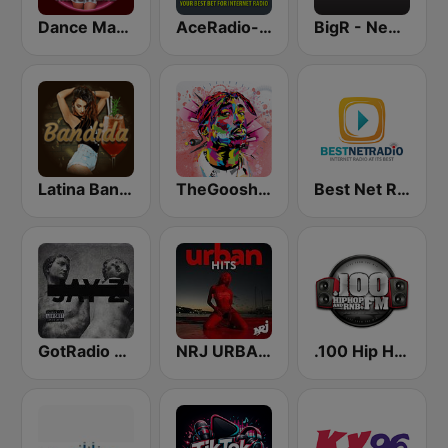
Dance Machine
AceRadio-Classic RnB
BigR - New R&B Hits
Latina Bandida!
TheGoosh Radio - R&B
Best Net Radio - R&B
GotRadio - Hip Hop Stop
NRJ URBAN HITS
.100 Hip Hop and RNB.FM