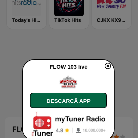
Today's Hits Radio
TikTok Hits
CJKX KX96 New Country
FLOW 103 live
DESCARCĂ APP
FLOW 103