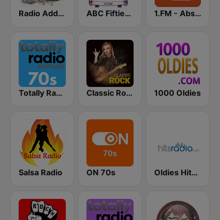
Radio Addictive 50s
ABC Fifties (50's)
1.FM - Absolute 70s Pop
Totally Radio 70s
Classic Rock Station
1000 Oldies
Salsa Radio
ON 70s
Oldies Hits - Hits Radio