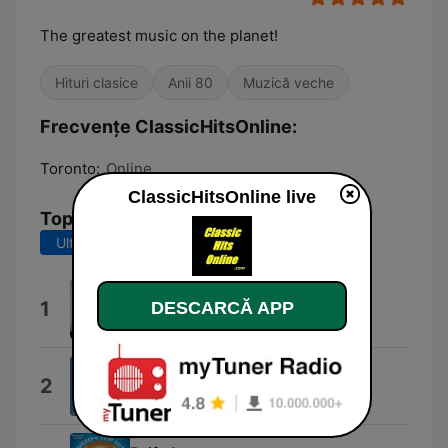
The greatest music on the planet!
Hituri clasice
Anii 80
Muzică veche
Frecvențe ClassicHitsOnline:
Toronto:
Online
ClassicHitsOnline live
Top melodii
Ultimele 7 zile
Ultimele 30 de zile
Livin' la Vida Loca
1
DESCARCĂ APP
Eros Ramazzotti & Ricky Martin
Hazy Shade of Winter
2
The Bangles