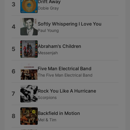
Drift Away
3
Dobie Gray
Softly Whispering I Love You
4
Paul Young
Abraham's Children
5
Messenjah
Five Man Electrical Band
6
The Five Man Electrical Band
Rock You Like A Hurricane
7
Scorpions
Backfield in Motion
8
Mel & Tim