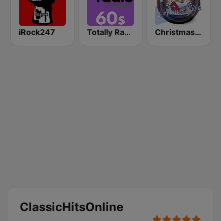
iRock247
Totally Radio 60s
Christmas Radio
ClassicHitsOnline