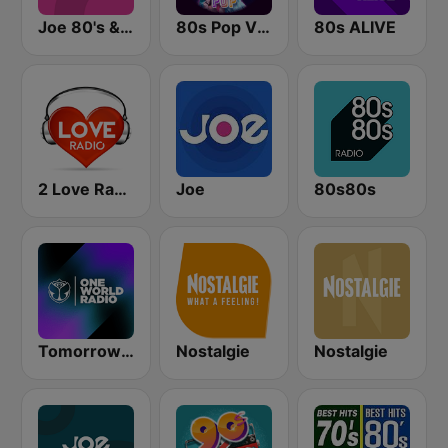
Joe 80's & 90's
80s Pop Vibes
80s ALIVE
2 Love Radio
Joe
80s80s
Tomorrowland One World Radio UK
Nostalgie
Nostalgie