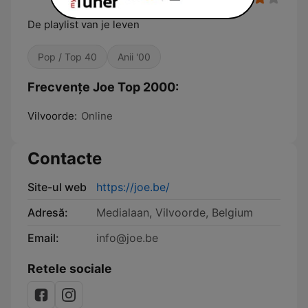
De playlist van je leven
Pop / Top 40
Anii '00
Frecvențe Joe Top 2000:
Vilvoorde:
Online
Contacte
Site-ul web
https://joe.be/
Adresă:
Medialaan, Vilvoorde, Belgium
Email:
info@joe.be
Retele sociale