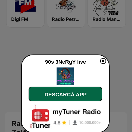
Digi FM
Radio Petrecaretzu
Radio Manele Vechi Romania
90s 3NeRgY live
DESCARCĂ APP
Radio 90s 3NeRgY Remix