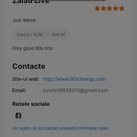
Zalău Live
Just dance
Dance / EDM
Anii 90
Only good 90s hits
Contacte
Site-ul web
http://www.90s3nergy.com
Email:
ionutz19832013@gmail.com
Retele sociale
Vă rugăm să actualizați această informație radio