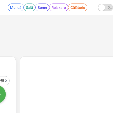
Muncă
Sală
Somn
Relaxare
Călătorie
0