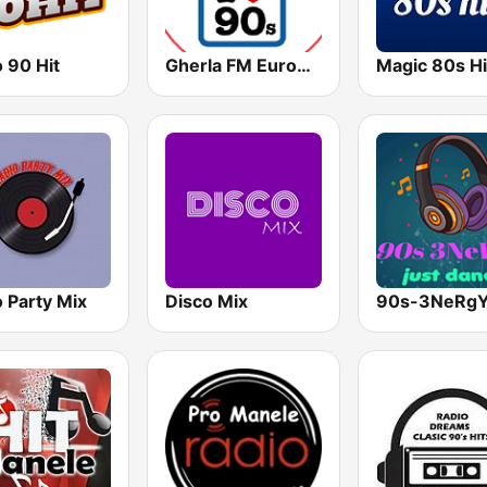
 90 Hit
Gherla FM Eurodance Music Radio
Magic 80s Hi
 Party Mix
Disco Mix
90s-3NeRg