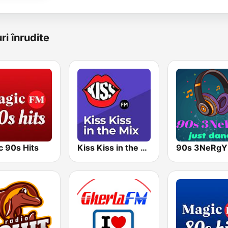
ri înrudite
c 90s Hits
Kiss Kiss in the Mix Radio
90s 3NeRgY