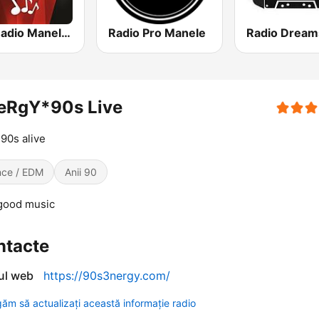
HIT Radio Manele Romania
Radio Pro Manele
eRgY*90s Live
90s alive
ce / EDM
Anii 90
good music
ntacte
-ul web
https://90s3nergy.com/
găm să actualizați această informație radio