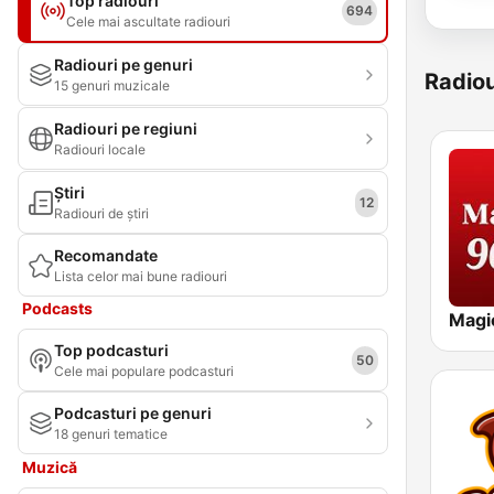
Top radiouri
694
Cele mai ascultate radiouri
Radiouri pe genuri
Radiou
15 genuri muzicale
Radiouri pe regiuni
Radiouri locale
Știri
12
Radiouri de știri
Recomandate
Lista celor mai bune radiouri
Podcasts
Magi
Top podcasturi
50
Cele mai populare podcasturi
Podcasturi pe genuri
18 genuri tematice
Muzică