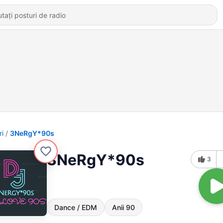
ri
3NeRgY*90s
3NeRgY*90s
3
Dance / EDM
Anii 90