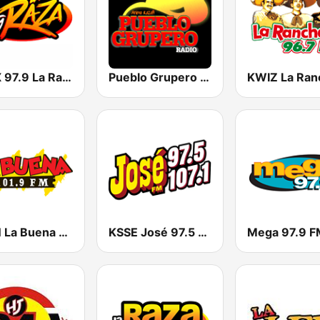
KLAX 97.9 La Raza FM
Pueblo Grupero Radio
KLBN La Buena 101.9 FM
KSSE José 97.5 y 107.1
Mega 97.9 F