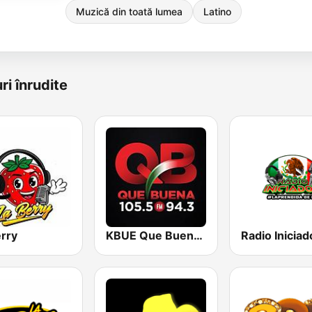
Muzică din toată lumea
Latino
ri înrudite
erry
KBUE Que Buena 105.5 / 94.3 FM (US Only)
Radio Iniciad