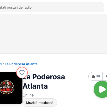
ri
La Poderosa Atlanta
La Poderosa
98
Atlanta
Online
Muzică mexicană