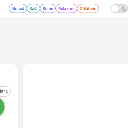
Muncă
Sală
Somn
Relaxare
Călătorie
12