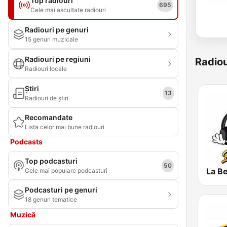
Top radiouri
695
Cele mai ascultate radiouri
Radiouri pe genuri
15 genuri muzicale
Radiouri pe regiuni
Radiou
Radiouri locale
Știri
13
Radiouri de știri
Recomandate
Lista celor mai bune radiouri
Podcasts
Top podcasturi
50
La B
Cele mai populare podcasturi
Podcasturi pe genuri
18 genuri tematice
Muzică