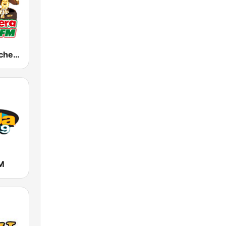
KWIZ La Ranchera 96.7 FM (US Only)
M