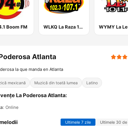
4.1 Boom FM
WLKQ La Raza 102.3
Poderosa Atlanta
derosa la que manda en Atlanta
ică mexicană
Muzică din toată lumea
Latino
vențe La Poderosa Atlanta:
a:
Online
melodii
Ultimele 7 zile
Ultimele 30 de 