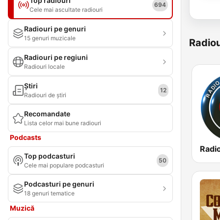
Top radiouri
694
Cele mai ascultate radiouri
Radiouri pe genuri
15 genuri muzicale
Radiou
Radiouri pe regiuni
Radiouri locale
Știri
12
Radiouri de știri
Recomandate
Lista celor mai bune radiouri
Podcasts
Top podcasturi
50
Cele mai populare podcasturi
Podcasturi pe genuri
18 genuri tematice
Muzică