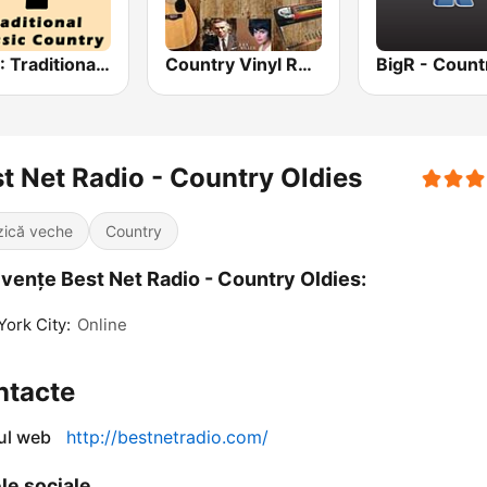
HPR1: Traditional Classic Country
Country Vinyl Radio
t Net Radio - Country Oldies
ică veche
Country
vențe Best Net Radio - Country Oldies:
ork City:
Online
ntacte
-ul web
http://bestnetradio.com/
le sociale