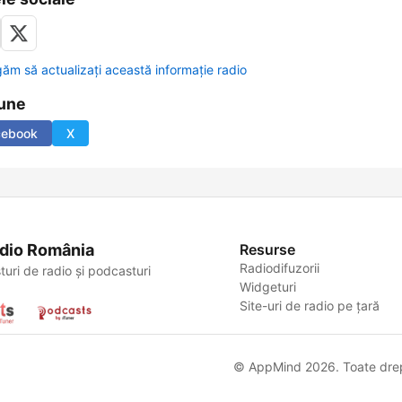
găm să actualizați această informație radio
une
cebook
X
dio România
Resurse
Radiodifuzorii
turi de radio și podcasturi
Widgeturi
Site-uri de radio pe țară
© AppMind 2026. Toate drept