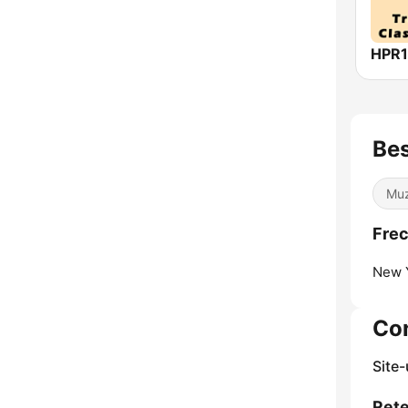
Bes
Muz
Frec
New Y
Co
Site
Rete