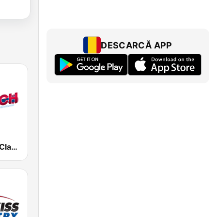
DESCARCĂ APP
The Ranch - Classic Country