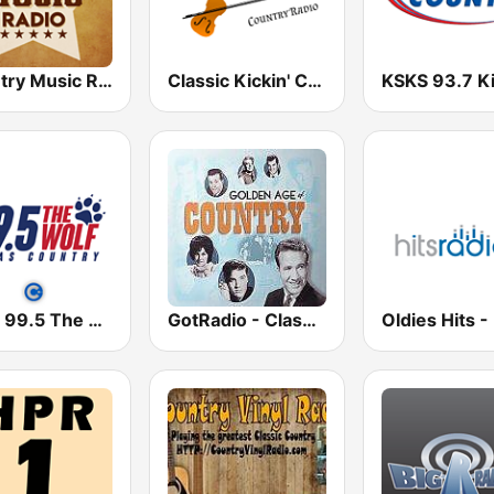
Country Music Radio - 60's Country
Classic Kickin' Country Radio
KPLX 99.5 The Wolf FM
GotRadio - Classic Country