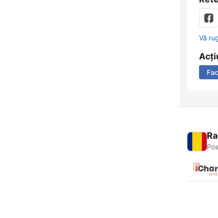
Vă ru
Acți
Fa
Ra
Pos