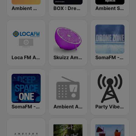
Ambient Modern
BOX : Dreamscapes - Ambient Chill
Ambient Space Radio
Loca FM Ambient
Skuizz Ambient
SomaFM - Drone Zone
SomaFM - Deep Space One
Ambient Art Sound
Party Vibe: Ambient, Chill Out and Relaxation