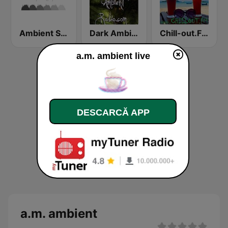
Ambient Sleeping Pill
Dark Ambient Radio (.com)
Chill-out.FM
a.m. ambient live
DESCARCĂ APP
a.m. ambient