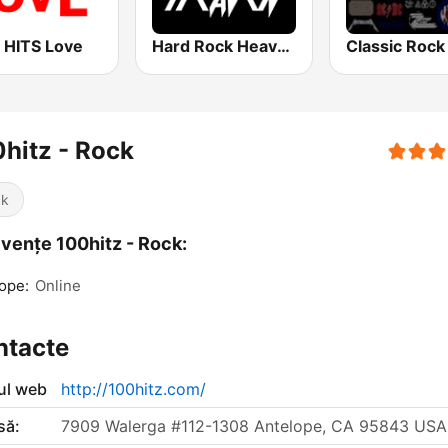
 HITS Love
Hard Rock Heaven
hitz - Rock
ck
vențe 100hitz - Rock:
ope:
Online
ntacte
-ul web
http://100hitz.com/
să:
7909 Walerga #112-1308 Antelope, CA 95843 USA