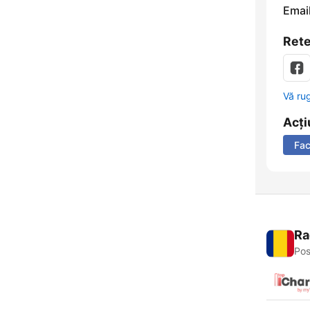
Email
Rete
Vă ru
Acți
Fa
Ra
Pos