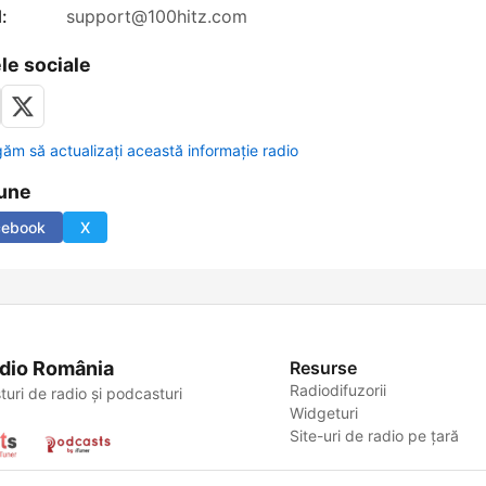
:
support@100hitz.com
le sociale
găm să actualizați această informație radio
une
cebook
X
dio România
Resurse
Radiodifuzorii
turi de radio și podcasturi
Widgeturi
Site-uri de radio pe țară