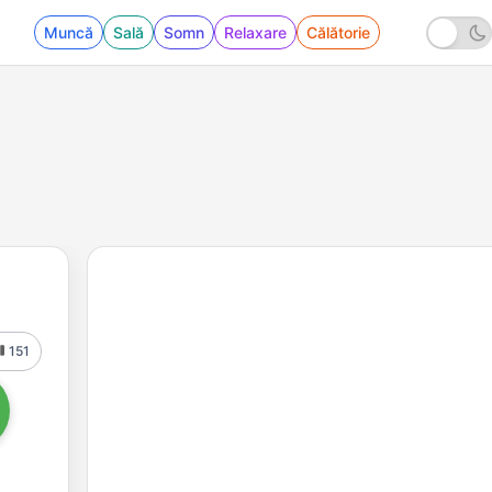
Muncă
Sală
Somn
Relaxare
Călătorie
151