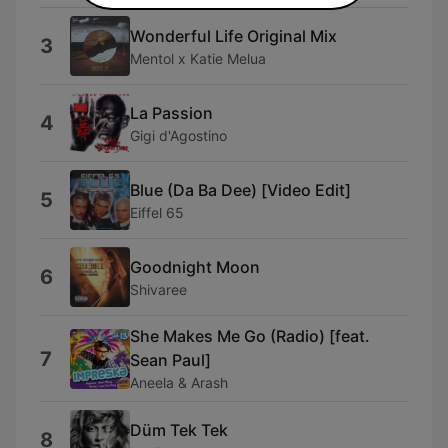
Wonderful Life Original Mix
3
Mentol x Katie Melua
La Passion
4
Gigi d'Agostino
Blue (Da Ba Dee) [Video Edit]
5
Eiffel 65
Goodnight Moon
6
Shivaree
She Makes Me Go (Radio) [feat.
7
Sean Paul]
Aneela & Arash
Düm Tek Tek
8