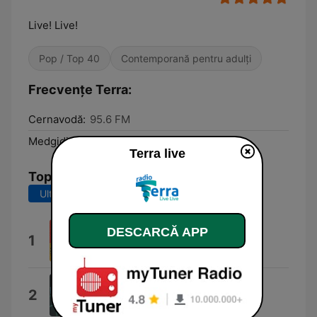
Live! Live!
Pop / Top 40
Contemporană pentru adulți
Frecvențe Terra:
Cernavodă:
95.6 FM
Medgidia:
97.5 FM
Terra live
Top melodii
Ultimele 7 zile
Ultimele 30 de zile
DESCARCĂ APP
Would You...?
1
Touch & Go
Everybody's Free
2
Rozalla