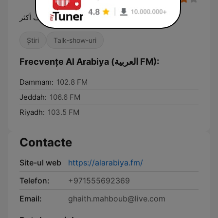
أن تعرف أكثر
Știri
Talk-show-uri
Frecvențe Al Arabiya (العربية FM):
Dammam:
102.8 FM
Jeddah:
106.6 FM
Riyadh:
103.5 FM
Contacte
Site-ul web
https://alarabiya.fm/
Telefon:
+971555692369
Email:
ghaith.mahboub@live.com