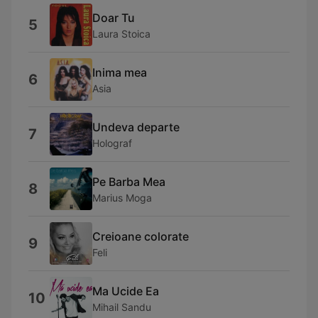
Doar Tu
5
Laura Stoica
Inima mea
6
Asia
Undeva departe
7
Holograf
Pe Barba Mea
8
Marius Moga
Creioane colorate
9
Feli
Ma Ucide Ea
10
Mihail Sandu