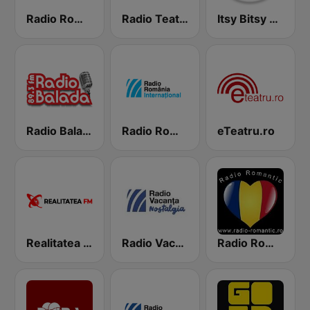
Radio România Cultural
Radio Teatru Radiofonic
Itsy Bitsy FM
Radio Balada
Radio Romania International
eTeatru.ro
Realitatea FM
Radio Vacanta Nostalgia
Radio Romantic