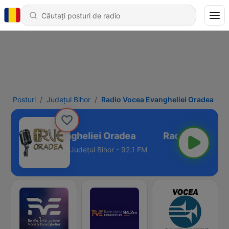
Posturi
Județul Bihor
Radio Vocea Evangheliei Oradea
dio Vocea Evangheliei Oradea
Județul Bihor - 92.1 FM