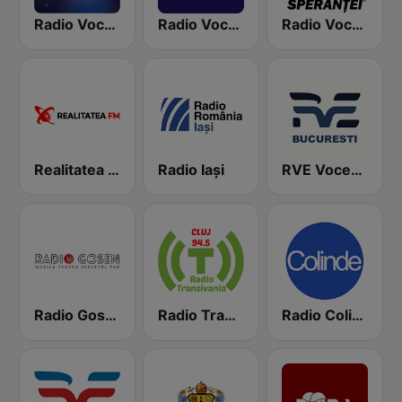
Radio Vocea Evangheliei Timişoara
Radio Vocea Evangheliei - Suceava
Radio Vocea Speranţei (RVS)
Realitatea FM
Radio Iaşi
RVE Vocea Envangheliei Bucaresti
Radio Gosen Romania
Radio Transilvania - Cluj Napoca
Radio Colinde GMusic