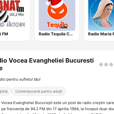
t FM
Radio Tequila Colinde
io Vocea Evangheliei Bucuresti
e
dio pentru sufletul tău!
ștină
Contemporană pentru adulți
 Vocea Evangheliei București este un post de radio creștin care
 pe frecvența de 94.2 FM din 17 aprilie 1994, la început doar do