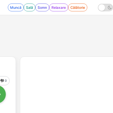
Muncă
Sală
Somn
Relaxare
Călătorie
0