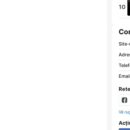
10
Co
Site
Adre
Telef
Email
Rete
Vă ru
Acți