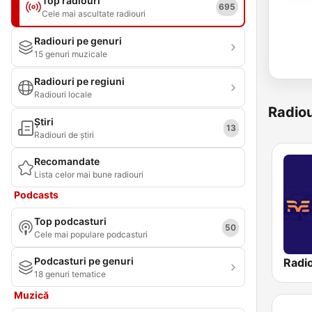
Top radiouri
695
Cele mai ascultate radiouri
Radiouri pe genuri
15 genuri muzicale
Radiouri pe regiuni
Radiouri locale
Radiou
Știri
13
Radiouri de știri
Recomandate
Lista celor mai bune radiouri
Podcasts
Top podcasturi
50
Cele mai populare podcasturi
Podcasturi pe genuri
18 genuri tematice
Muzică