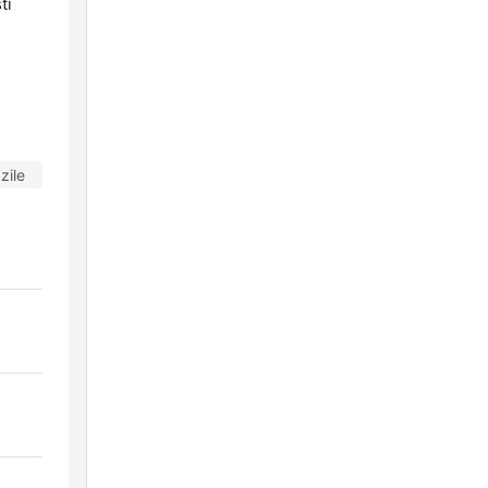
ti
zile