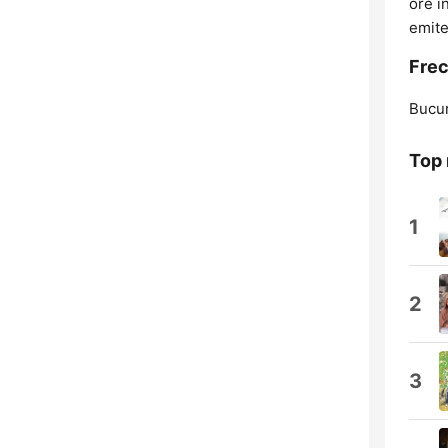
ore î
emite
Frec
Bucur
Top 
1
2
3