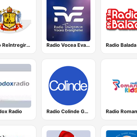
Radio Reîntregirea
Radio Vocea Evangheliei Timişoara
Radio Balada
dox Radio
Radio Colinde GMusic