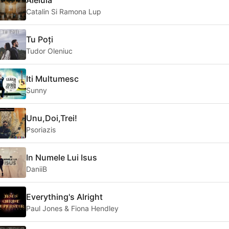
Catalin Si Ramona Lup
Tu Poți
Tudor Oleniuc
Iti Multumesc
Sunny
Unu,Doi,Trei!
Psoriazis
In Numele Lui Isus
DaniiB
Everything's Alright
Paul Jones & Fiona Hendley