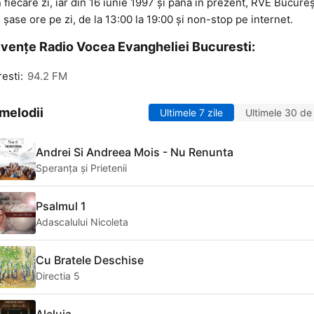
n fiecare zi, iar din 16 iunie 1997 şi până în prezent, RVE Bucureş
 şase ore pe zi, de la 13:00 la 19:00 și non-stop pe internet.
vențe Radio Vocea Evangheliei Bucuresti:
esti:
94.2 FM
melodii
Ultimele 7 zile
Ultimele 30 de 
Andrei Si Andreea Mois - Nu Renunta
Speranța și Prietenii
Psalmul 1
Adascalului Nicoleta
Cu Bratele Deschise
Directia 5
Aleluia