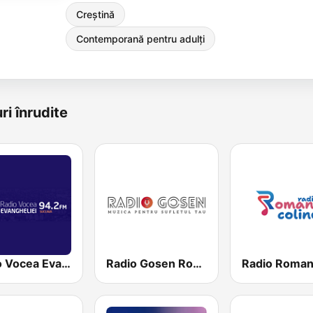
Creștină
Contemporană pentru adulți
ri înrudite
Radio Vocea Evangheliei - Suceava
Radio Gosen Romania