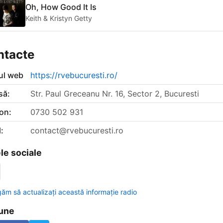
Oh, How Good It Is
Keith & Kristyn Getty
ntacte
-ul web
https://rvebucuresti.ro/
să:
Str. Paul Greceanu Nr. 16, Sector 2, Bucuresti
on:
0730 502 931
:
contact@rvebucuresti.ro
le sociale
găm să actualizați această informație radio
une