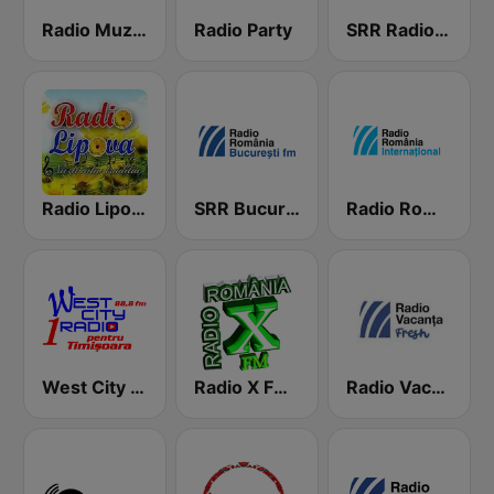
Radio Muzica Petrecere
Radio Party
SRR Radio Reşiţa
Radio Lipova
SRR Bucuresti 98.3 FM
Radio Romania International
West City Radio
Radio X FM Manele Romania wWw.RadioXFm.Ro
Radio Vacanta Fresh