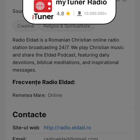
Sound for the Soul
Creștină
Religios & Spiritualitate
Radio Eldad is a Romanian Christian online radio
station broadcasting 24/7. We play Christian music
and share the Eldad Podcast, featuring daily
devotions, biblical meditations, and inspirational
messages.
Frecvențe Radio Eldad:
Remetea Mare:
Online
Contacte
Site-ul web
http://radio.eldad.ro
Email:
radioeldad@gmail.com