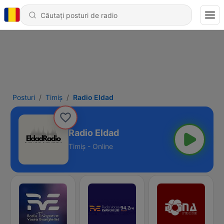
Posturi
Timiș
Radio Eldad
Radio Eldad
Timiș - Online