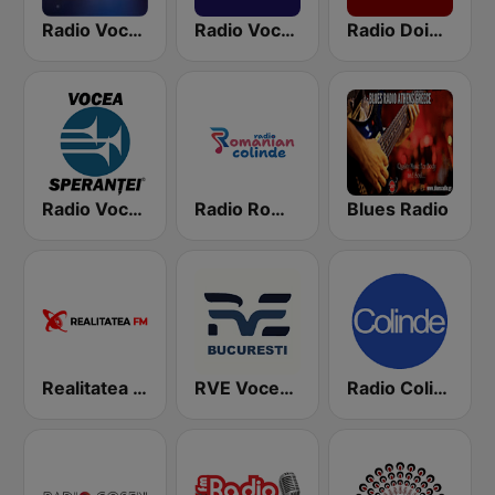
Radio Vocea Evangheliei Timişoara
Radio Vocea Evangheliei - Suceava
Radio Doina FM
Radio Vocea Speranţei (RVS)
Radio Romanian Colinde
Blues Radio
Realitatea FM
RVE Vocea Envangheliei Bucaresti
Radio Colinde GMusic