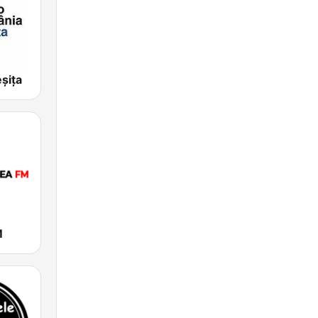
şiţa
M