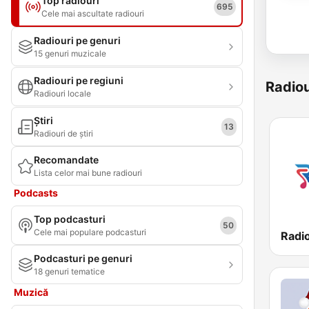
Top radiouri
695
Cele mai ascultate radiouri
Radiouri pe genuri
15 genuri muzicale
Radiouri pe regiuni
Radiou
Radiouri locale
Știri
13
Radiouri de știri
Recomandate
Lista celor mai bune radiouri
Podcasts
Top podcasturi
50
Cele mai populare podcasturi
Podcasturi pe genuri
18 genuri tematice
Muzică