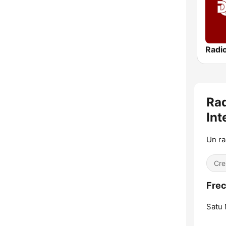
Radi
Rad
Int
Un rad
Cre
Frec
Satu 