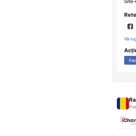
Site
Rete
Vă ru
Acți
Fa
Ra
Pos