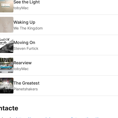
See the Light
tobyMac
Waking Up
We The Kingdom
Moving On
Steven Furtick
Rearview
tobyMac
The Greatest
Planetshakers
ntacte