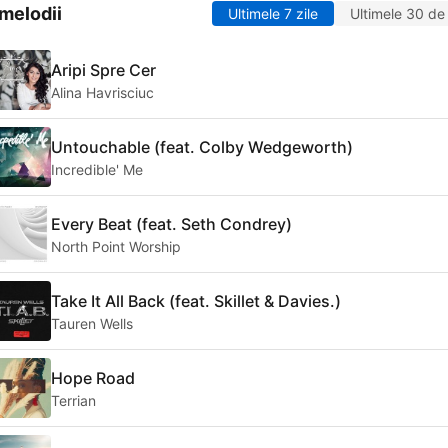
melodii
Ultimele 7 zile
Ultimele 30 de 
Aripi Spre Cer
Alina Havrisciuc
Untouchable (feat. Colby Wedgeworth)
Incredible' Me
Every Beat (feat. Seth Condrey)
North Point Worship
Take It All Back (feat. Skillet & Davies.)
Tauren Wells
Hope Road
Terrian