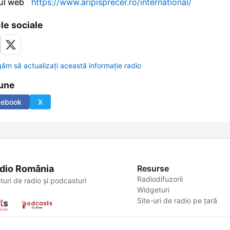
-ul web
https://www.aripisprecer.ro/international/
le sociale
găm să actualizați această informație radio
une
cebook
X
dio România
Resurse
Radiodifuzorii
turi de radio și podcasturi
Widgeturi
Site-uri de radio pe țară