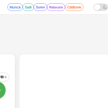
Muncă
Sală
Somn
Relaxare
Călătorie
0