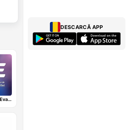
DESCARCĂ APP
Radio Vocea Evangheliei Timişoara