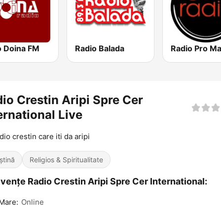
o Doina FM
Radio Balada
Radio Pro M
io Crestin Aripi Spre Cer
ernational Live
io crestin care iti da aripi
ștină
Religios & Spiritualitate
vențe Radio Crestin Aripi Spre Cer International:
Mare:
Online