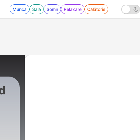
Muncă
Sală
Somn
Relaxare
Călătorie
d