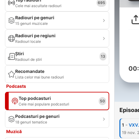
695
Cele mai ascultate radiouri
Radiouri pe genuri
15 genuri muzicale
Radiouri pe regiuni
Radiouri locale
Știri
13
Radiouri de știri
00
Recomandate
Lista celor mai bune radiouri
Podcasts
Top podcasturi
50
Cele mai populare podcasturi
Episoa
Podcasturi pe genuri
18 genuri tematice
-
1
VXV.
Muzică
19 nov. 