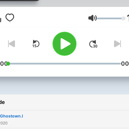
Volum
:00
00
de
Ghostown.I
2020