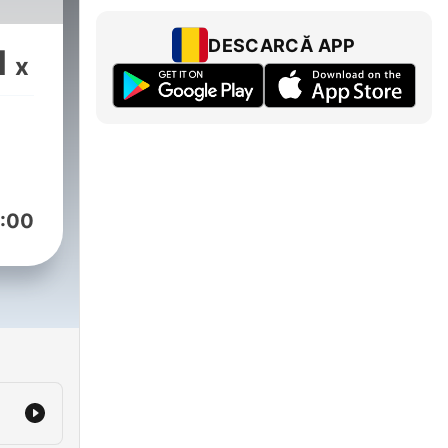
DESCARCĂ APP
1
x
:00